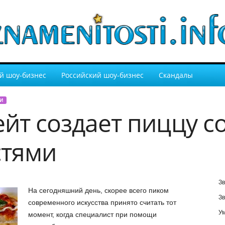
й шоу-бизнес
Российский шоу-бизнес
Скандалы
И
йт создает пиццу с
стями
Зв
На сегодняшний день, скорее всего пиком
Зв
современного искусства принято считать тот
У
момент, когда специалист при помощи