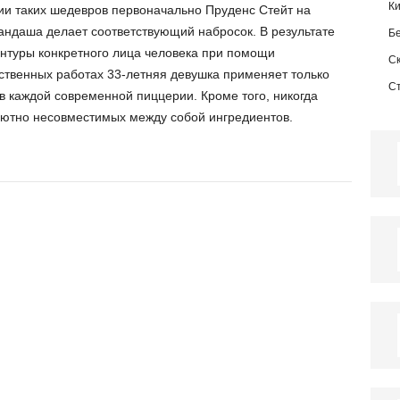
К
ии таких шедевров первоначально Пруденс Стейт на
андаша делает соответствующий набросок. В результате
Б
онтуры конкретного лица человека при помощи
С
бственных работах 33-летняя девушка применяет только
С
в каждой современной пиццерии. Кроме того, никогда
ютно несовместимых между собой ингредиентов.