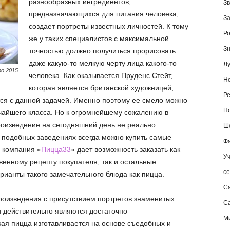
разнообразных ингредиентов,
Зв
предназначающихся для питания человека,
За
создает портреты известных личностей. К тому
Ро
же у таких специалистов с максимальной
Зн
точностью должно получиться прорисовать
даже какую-то мелкую черту лица какого-то
Лу
о 2015
человека. Как оказывается Пруденс Стейт,
Но
которая является британской художницей,
Ре
ся с данной задачей. Именно поэтому ее смело можно
Но
очайшего класса. Но к огромнейшему сожалению в
роизведение на сегодняшний день не реально
Шо
в подобных заведениях всегда можно купить самые
Фа
 компания «
Пицца33
» дает возможность заказать как
Уч
венному рецепту покупателя, так и остальные
се
ианты такого замечательного блюда как пицца.
С
произведения с присутствием портретов знаменитых
Са
и действительно являются достаточно
М
кая пицца изготавливается на основе съедобных и