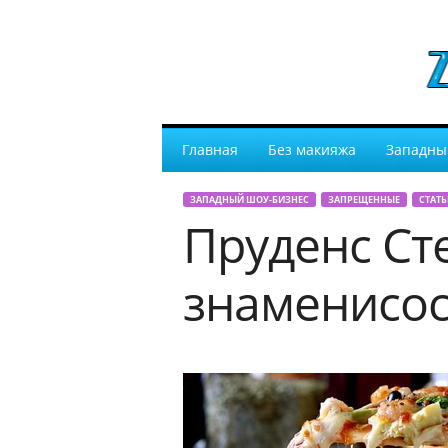
Главная
Без макияжа
Западны
ЗАПАДНЫЙ ШОУ-БИЗНЕС
ЗАПРЕЩЕННЫЕ
СТАТЬ
Пруденс Сте
знаменисо