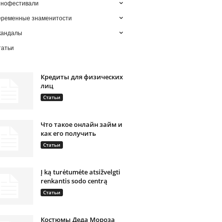
инофестивали
еременные знаменитости
кандалы
татьи
Кредиты для физических
лиц
Статьи
Что такое онлайн займ и
как его получить
Статьи
Į ką turėtumėte atsižvelgti
renkantis sodo centrą
Статьи
Костюмы Деда Мороза