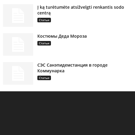
Į ką turėtumėte atsižvelgti renkantis sodo
centrą
Статьи
Костюмы Деда Мороза
Статьи
СЭС Санэпидемстанция в городе
Коммунарка
Статьи