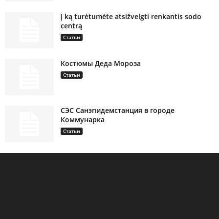
Į ką turėtumėte atsižvelgti renkantis sodo
centrą
Статьи
Костюмы Деда Мороза
Статьи
СЭС Санэпидемстанция в городе
Коммунарка
Статьи