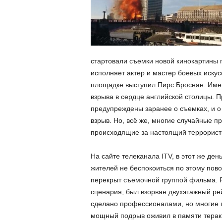
стартовали съемки новой кинокартины 
исполняет актер и мастер боевых искус
площадке выступил Пирс Броснан. Имен
взрыва в сердце английской столицы. П
предупреждены заранее о съемках, и о
взрыв. Но, всё же, многие случайные п
происходящие за настоящий террористич
На сайте телеканала ITV, в этот же де
жителей не беспокоиться по этому пово
перекрыт съемочной группой фильма. Р
сценария, был взорван двухэтажный рей
сделано профессионалами, но многие по
мощный подрыв оживил в памяти теракт 