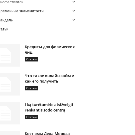
инофестивали
еременные знаменитости
кандалы
татьи
Кредиты для физических
лиц
Статьи
Что такое онлайн займ и
как его получить
Статьи
Į ką turėtumėte atsižvelgti
renkantis sodo centrą
Статьи
Костюмы Деда Мороза