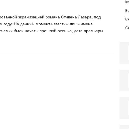
К
.
Б
ованной экранизацией романа Стивена Лазера, под
С
-м году. На данный момент известны лишь имена
С
о съемки были начаты прошлой осенью, дата премьеры