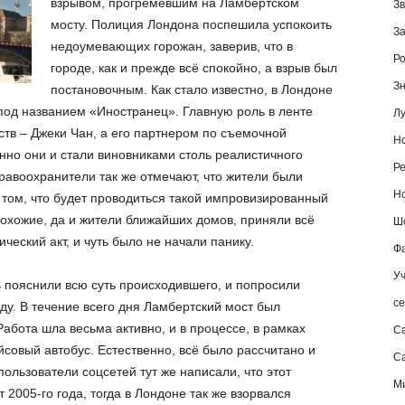
взрывом, прогремевшим на Ламбертском
Зв
мосту. Полиция Лондона поспешила успокоить
За
недоумевающих горожан, заверив, что в
Ро
городе, как и прежде всё спокойно, а взрыв был
Зн
постановочным. Как стало известно, в Лондоне
под названием «Иностранец». Главную роль в ленте
Лу
ств – Джеки Чан, а его партнером по съемочной
Но
но они и стали виновниками столь реалистичного
Ре
равоохранители так же отмечают, что жители были
Но
 том, что будет проводиться такой импровизированный
рохожие, да и жители ближайших домов, приняли всё
Шо
еский акт, и чуть было не начали панику.
Фа
Уч
нь пояснили всю суть происходившего, и попросили
се
ду. В течение всего дня Ламбертский мост был
абота шла весьма активно, и в процессе, в рамках
С
совый автобус. Естественно, всё было рассчитано и
Са
льзователи соцсетей тут же написали, что этот
М
2005-го года, тогда в Лондоне так же взорвался