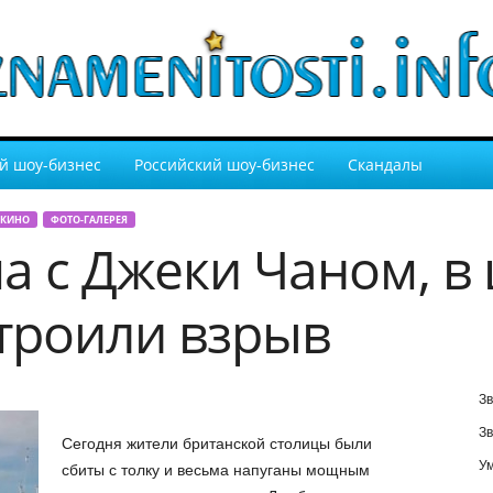
й шоу-бизнес
Российский шоу-бизнес
Скандалы
 КИНО
ФОТО-ГАЛЕРЕЯ
а с Джеки Чаном, в
троили взрыв
Зв
Зв
Сегодня жители британской столицы были
У
сбиты с толку и весьма напуганы мощным