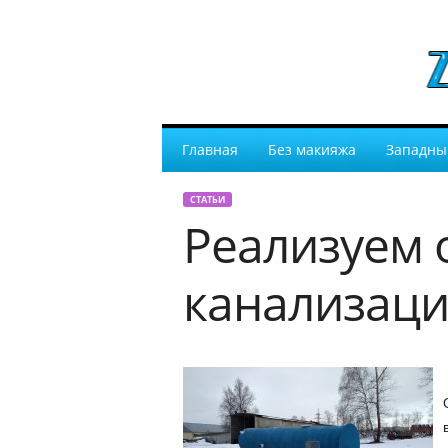
Главная
Без макияжа
Западны
СТАТЬИ
Реализуем 
канализаци