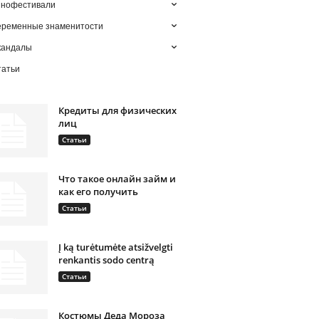
инофестивали
еременные знаменитости
кандалы
татьи
Кредиты для физических
лиц
Статьи
Что такое онлайн займ и
как его получить
Статьи
Į ką turėtumėte atsižvelgti
renkantis sodo centrą
Статьи
Костюмы Деда Мороза