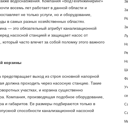
также водоснабжения. Компания «ВодТехИнжиниринг»
Зв
почти восемь лет работает в данной области и
За
поставляет не только услуги, но и оборудование,
Ро
оды в самых разных хозяйственных областях.
Зн
на — это обязательный атрибут канализационной
перед насосной станцией и защищает насос от
Лу
который часто влечет за собой поломку этого важного
Но
Ре
Но
й корзины
Шо
 предотвращает выход из строя основной напорной
Фа
ая должна проходить через насосную станцию. Такие
Уч
оворотных участках, и корзина существенно
се
ора. Компания, производящая подобное оборудование,
ра и габаритов. Ее размеры подбираются только в
С
опускной способности канализационной насосной
Са
М