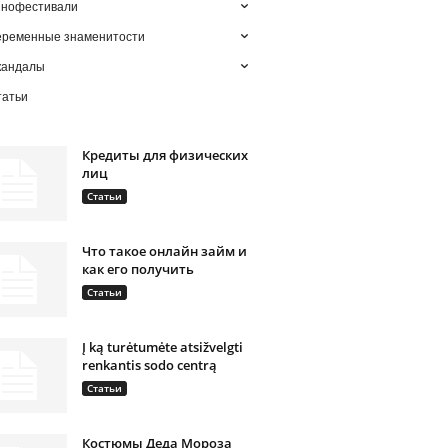
инофестивали
еременные знаменитости
кандалы
татьи
Кредиты для физических
лиц
Статьи
Что такое онлайн займ и
как его получить
Статьи
Į ką turėtumėte atsižvelgti
renkantis sodo centrą
Статьи
Костюмы Деда Мороза