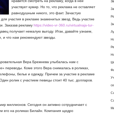
нравится смотреть на рекламу, когда в ней
Зв
участвует кумир. Но то, что реклама не оставляет
За
равнодушным никого, это факт. Зачастую
Ро
для участия в рекламе знаменитых звезд. Ведь участие
Зн
жи. Заказав рекламу
https://video-vr-360.ru/virtualnaja-tur-
авец получает немалую выгоду. Итак, давайте узнаем,
Лу
е, и что нам рекомендуют звезды.
Но
Ре
Но
аровательная Вера Брежнева улыбалась нам с
Шо
е» переводы. Коме этого Вера снималась в роликах,
Фа
елефоны, белье и одежду. Причем за участие в рекламе
Уч
дин ролик с участием певицы стоит 40 тыс. долларов.
се
С
Са
мир миллионов. Сегодня он активно сотрудничает с
М
м его на роликах Билайн. Компания щедро