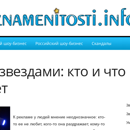
й шоу-бизнес
Российский шоу-бизнес
Скандалы
звездами: кто и что
т
Зв
Зв
К рекламе у людей мнение неоднозначное: кто-
У
то ее не любит, кого-то она раздражает, кому-то