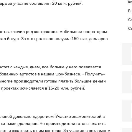
К
ара за участие составляет 20 млн. рублей.
Б
С
С
ант заключил ряд контрактов с мобильным оператором
л йогурт. За этот ролик он получил 150 тыс. долларов.
стет с каждым днем, все больше у него появляется
ебованных артистов в нашем шоу-бизнесе. «Получить»
многие производители готовы платить большие деньги
в проектах исчисляется в 15-20 млн. рублей.
в
олиной довольно «дорогие». Участие знаменитостей в
ки тысяч долларов. Но производители готовы платить
сть и заключить с ним контракт. За участие в рекламном