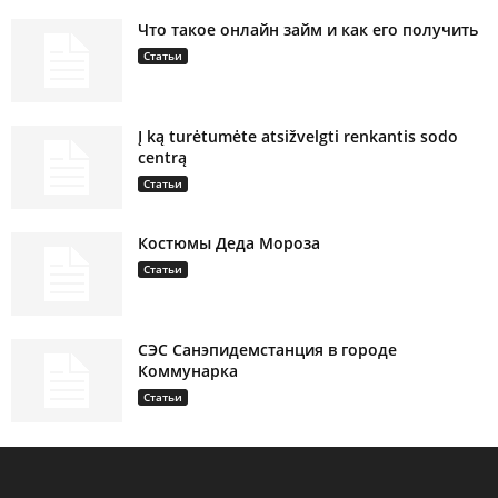
Что такое онлайн займ и как его получить
Статьи
Į ką turėtumėte atsižvelgti renkantis sodo
centrą
Статьи
Костюмы Деда Мороза
Статьи
СЭС Санэпидемстанция в городе
Коммунарка
Статьи