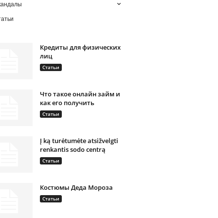
кандалы
татьи
Кредиты для физических
лиц
Статьи
Что такое онлайн займ и
как его получить
Статьи
Į ką turėtumėte atsižvelgti
renkantis sodo centrą
Статьи
Костюмы Деда Мороза
Статьи