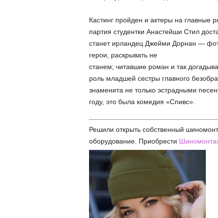
Кастинг пройден и актеры на главные 
партия студентки Анастейши Стил дост
станет ирландец Джейми Дорнан — фото
герои, раскрывать не
станем; читавшие роман и так догадыв
роль младшей сестры главного безобра
знаменита не только эстрадными песенк
году, это была комедия «Спивс».
Решили открыть собственный шиномонт
оборудование. Приобрести
Шиномонтаж