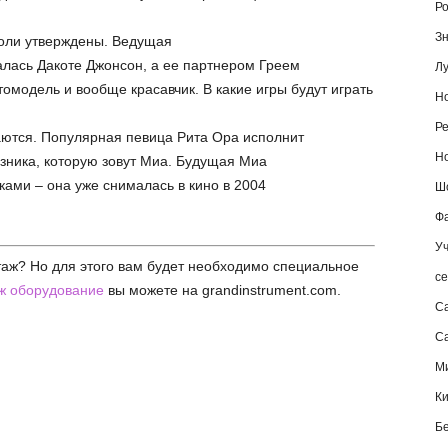
Ро
Зн
роли утверждены. Ведущая
алась Дакоте Джонсон, а ее партнером Греем
Лу
модель и вообще красавчик. В какие игры будут играть
Но
Ре
аются. Популярная певица Рита Ора исполнит
Но
зника, которую зовут Миа. Будущая Миа
ами – она уже снималась в кино в 2004
Шо
Фа
Уч
аж? Но для этого вам будет необходимо специальное
се
 оборудование
вы можете на grandinstrument.com.
С
Са
М
К
Б