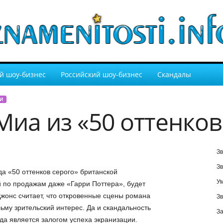
й шоу-бизнес
Российский шоу-бизнес
Скандалы
И
Миа из «50 оттенков
Зв
Зв
 «50 оттенков серого» британской
У
 по продажам даже «Гарри Поттера», будет
жонс считает, что откровенные сцены романа
Зв
ьму зрительский интерес. Да и скандальность
За
да является залогом успеха экранизации.