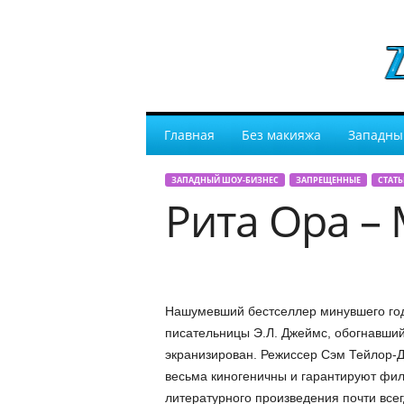
Главная
Без макияжа
Западны
ЗАПАДНЫЙ ШОУ-БИЗНЕС
ЗАПРЕЩЕННЫЕ
СТАТЬ
Рита Ора – 
Нашумевший бестселлер минувшего года
писательницы Э.Л. Джеймс, обогнавший
экранизирован. Режиссер Сэм Тейлор-Д
весьма киногеничны и гарантируют фил
литературного произведения почти всег