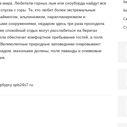
К
 мира. Любители горных лыж или сноуборда найдут все
пуска с горы. Те, кто любит более экстремальные
Б
байкингом, альпинизмом, парапланиризмом и
С
ыми сооружениями, недаром здесь три раза проходила
С
лее спокойный отдых могут расслабиться на берегах
ели обеспечат комфортное пребывание гостей, а поля
. Великолепные природные заповедники очаровывают
градом, махонькие долины, поля лаванды и оливковые
ия.
рбургу spb24x7.ru