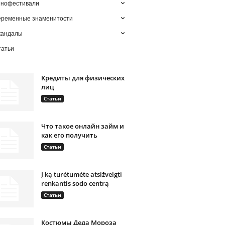
инофестивали
еременные знаменитости
кандалы
татьи
Кредиты для физических
лиц
Статьи
Что такое онлайн займ и
как его получить
Статьи
Į ką turėtumėte atsižvelgti
renkantis sodo centrą
Статьи
Костюмы Деда Мороза