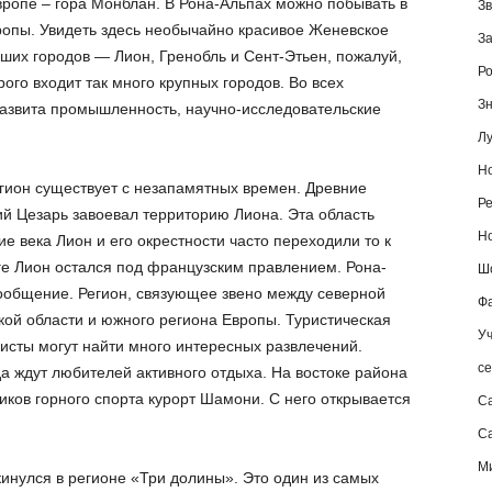
вропе – гора Монблан. В Рона-Альпах можно побывать в
Зв
опы. Увидеть здесь необычайно красивое Женевское
За
ьших городов — Лион, Гренобль и Сент-Этьен, пожалуй,
Ро
рого входит так много крупных городов. Во всех
Зн
азвита промышленность, научно-исследовательские
Лу
Но
егион существует с незапамятных времен. Древние
Ре
й Цезарь завоевал территорию Лиона. Эта область
Но
е века Лион и его окрестности часто переходили то к
тоге Лион остался под французским правлением. Рона-
Шо
ообщение. Регион, связующее звено между северной
Фа
ой области и южного региона Европы. Туристическая
Уч
исты могут найти много интересных развлечений.
се
а ждут любителей активного отдыха. На востоке района
иков горного спорта курорт Шамони. С него открывается
С
Са
М
инулся в регионе «Три долины». Это один из самых