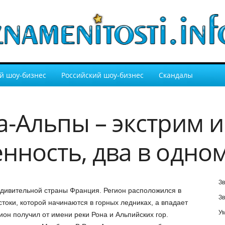
й шоу-бизнес
Российский шоу-бизнес
Скандалы
а-Альпы – экстрим и
нность, два в одно
Зв
удивительной страны Франция. Регион расположился в
Зв
токи, которой начинаются в горных ледниках, а впадает
У
он получил от имени реки Рона и Альпийских гор.