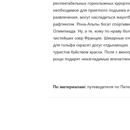
респектабельных горнолыжных курортов
необходимое для приятного подъема и с
развлечения, могут насладиться маунт
рафтингом. Рона-Альпы богат спортивн
Олимпиада. Ну, а те, кому по нраву бо
чистейших озер Франции. Шикарные от
для гольфа скрасят досуг отдыхающих
туристов буйством красок. Поля с вино
рощи подарят неизгладимые впечатлен
По материалам:
путеводителя по Пете