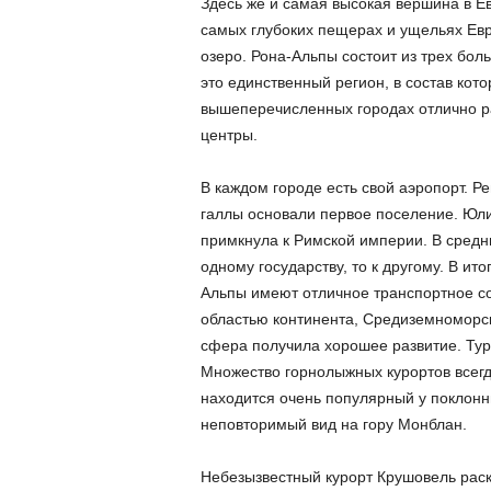
Здесь же и самая высокая вершина в Е
самых глубоких пещерах и ущельях Евр
озеро. Рона-Альпы состоит из трех бол
это единственный регион, в состав кото
вышеперечисленных городах отлично р
центры.
В каждом городе есть свой аэропорт. Р
галлы основали первое поселение. Юли
примкнула к Римской империи. В средни
одному государству, то к другому. В и
Альпы имеют отличное транспортное с
областью континента, Средиземноморск
сфера получила хорошее развитие. Тур
Множество горнолыжных курортов всегд
находится очень популярный у поклонн
неповторимый вид на гору Монблан.
Небезызвестный курорт Крушовель раск