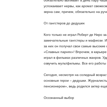
обязательно выпивает в день пару чашек
успокаивает нервы, как аромат свежесм
зерна сам, причем, обязательно на ру
От гангстеров до дедушек
Кого только не играл Роберт де Ниро з
замечательные гангстеры и мафиози. И
за них он получал свои самые высокие 
«Славных парнях»! Впрочем, в карьере 
играл в фильмах различных жанров. Уди
озвучить мультфильмы. Все его работы 
Сегодня, несмотря на солидный возраст
основные герои – дедушки. Журналисты
пенсионером», ведь родился актер еще 
Осознанный выбор