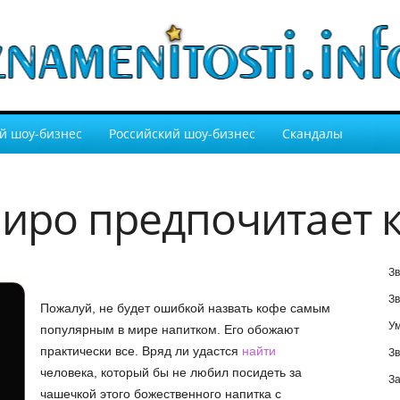
й шоу-бизнес
Российский шоу-бизнес
Скандалы
Ниро предпочитает 
Зв
Зв
Пожалуй, не будет ошибкой назвать кофе самым
У
популярным в мире напитком. Его обожают
практически все. Вряд ли удастся
найти
Зв
человека, который бы не любил посидеть за
За
чашечкой этого божественного напитка с