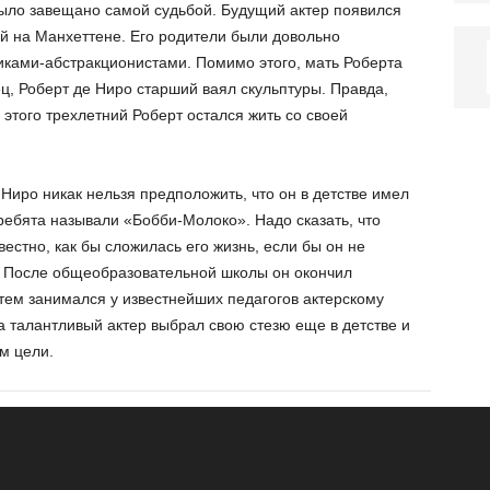
ыло завещано самой судьбой. Будущий актер появился
й на Манхеттене. Его родители были довольно
никами-абстракционистами. Помимо этого, мать Роберта
ц, Роберт де Ниро старший ваял скульптуры. Правда,
 этого трехлетний Роберт остался жить со своей
Ниро никак нельзя предположить, что он в детстве имел
 ребята называли «Бобби-Молоко». Надо сказать, что
естно, как бы сложилась его жизнь, если бы он не
. После общеобразовательной школы он окончил
тем занимался у известнейших педагогов актерскому
гда талантливый актер выбрал свою стезю еще в детстве и
м цели.