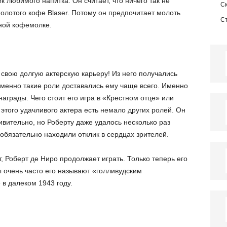
 любимого напитка. Он считает, что ничего так не
С
олотого кофе Blaser. Потому он предпочитает молоть
С
чной кофемолке.
а свою долгую актерскую карьеру! Из него получались
менно такие роли доставались ему чаще всего. Именно
награды. Чего стоит его игра в «Крестном отце» или
этого удачливого актера есть немало других ролей. Он
вительно, но Роберту даже удалось несколько раз
обязательно находили отклик в сердцах зрителей.
, Роберт де Ниро продолжает играть. Только теперь его
 очень часто его называют «голливудским
в далеком 1943 году.