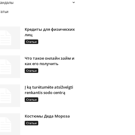
кандалы
татьи
Кредиты для физических
лиц
Статьи
Что такое онлайн займ и
как его получить
Статьи
Į ką turėtumėte atsižvelgti
renkantis sodo centrą
Статьи
Костюмы Деда Мороза
Статьи