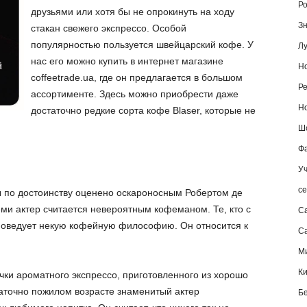
Ро
друзьями или хотя бы не опрокинуть на ходу
Зн
стакан свежего экспрессо. Особой
популярностью пользуется швейцарский кофе. У
Лу
нас его можно купить в интернет магазине
Но
coffeetrade.ua, где он предлагается в большом
Ре
ассортименте. Здесь можно приобрести даже
Но
достаточно редкие сорта кофе Blaser, которые не
Шо
Фа
Уч
се
 по достоинству оценено оскароносным Робертом де
ми актер считается невероятным кофеманом. Те, кто с
С
споведует некую кофейную философию. Он относится к
Са
М
К
ечки ароматного экспрессо, приготовленного из хорошо
аточно пожилом возрасте знаменитый актер
Б