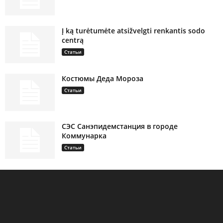
Į ką turėtumėte atsižvelgti renkantis sodo
centrą
Статьи
Костюмы Деда Мороза
Статьи
СЭС Санэпидемстанция в городе
Коммунарка
Статьи