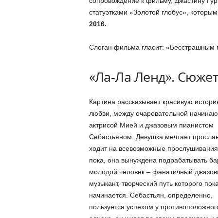
сопровождение к фильму, Джастину Гур
статуэтками «Золотой глобус», которы
2016.
Слоган фильма гласит: «Бесстрашным 
«Ла-Ла Ленд». Сюже
Картина рассказывает красивую истор
любви, между очаровательной начина
актрисой Мией и джазовым пианистом
Себастьяном. Девушка мечтает прослав
ходит на всевозможные прослушивания,
пока, она вынуждена подрабатывать ба
молодой человек – фанатичный джазо
музыкант, творческий путь которого пок
начинается. Себастьян, определенно,
пользуется успехом у противоположног