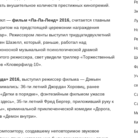
Ро
ать внушительное количеств престижных кинопремий.
Зн
икл —
фильм «Ла-Ла-Ленд» 2016,
считается главным
Лу
ритом на предстоящей церемонии награждения
Но
ар». Режиссером ленты выступил тридцатидвухлетний
Ре
ен Шазелл, который, раньше, работал над
Но
роносной музыкальной психологической драмой
того режиссера, свет увидели триллер «Торжественный
Шо
в «Кловерфилд-10».
Фа
Уч
да» 2016,
выступил режиссер фильма — Дэмьен
се
имались: 36-ти летний Джордан Хоровиц, ранее
 «Детки в порядке», фэнтезийным фильмом ужасов
С
здесь», 35-ти летний Фред Бергер, приложивший руку к
Са
», криминальной приключенческой комедии «Дорога,
М
 «Демон внутри».
К
омпозитору, создавшему неповторимое звуковое
Б