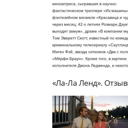
киноактриса, сыгравшая в научно-
фантастическом триллере «Из машины
фэнтезийном мюзикле «Красавица и чуд
через месяц; 42-х летняя Розмари Дэуи
выходит замуж», драме «В компании му
Том Эверетт Скотт, известный по комед
криминальному телесериалу «Саутлэнд»
Миген Фэй, звезда ситкомов «Два с пол
«Мёрфи Браун». Кроме того, в картине
исполнителя Джона Ледженда, и некото
«Ла-Ла Ленд». Отзы