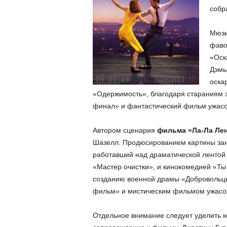
собр
Мюз
фаво
«Оск
Дэмь
оска
«Одержимость», благодаря стараниям э
финал» и фантастический фильм ужасо
Автором сценария
фильма «Ла-Ла Лен
Шазелл. Продюсированием картины зан
работавший над драматической лентой
«Мастер очистки», и кинокомедией «Ты 
созданию военной драмы «Добровольцы
фильм» и мистическим фильмом ужасов
Отдельное внимание следует уделить к