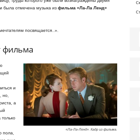
вицу, труды которого уже были вознаграждены двумя
С
ми была отмечена музыка из
фильма «Ла-Ла Ленд»
С
мечтателям посвящается..».
т фильма
ию
ющей
иться и
 но,
риста, а
вый
а только
«Ла-Ла-Ленд». Кадр из фильма.
о пола,