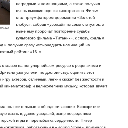
наградами и номинациями, а также получил
очень высокие оценки кинокритиков. Фильм
стал триумфатором церемонии «Золотой
глобус», собрав «урожай» из семи статуэток, а
фильма.
ныне ему пророчат повторение судьбы
культового фильма «Титаник», к слову,
фильм
орд и получил сразу четырнадцать номинаций на
окатный рейтинг «16+».
отзывов на популярнейшем ресурсе с рецензиями и
рители уже успели, по достоинству, оценить этот
игру актеров, отличный, легкий сюжет без жесткости и
й кинематограф и великолепную музыку, которая звучит
ма положительные и обнадеживающие. Кинокритики
овую жизнь в, давно ушедший, жанр посредством
ерской игры и переизбытка сердечности. Питер
кинокритиков, работающий в «Rolling Stone», признался,