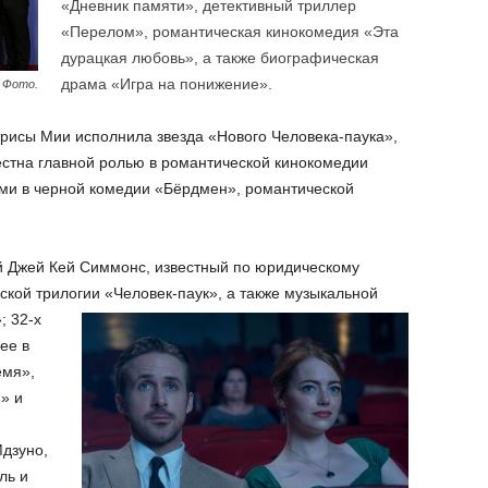
«Дневник памяти», детективный триллер
«Перелом», романтическая кинокомедия «Эта
дурацкая любовь», а также биографическая
драма «Игра на понижение».
 Фото.
рисы Мии исполнила звезда «Нового Человека-паука»,
естна главной ролью в романтической кинокомедии
ми в черной комедии «Бёрдмен», романтической
й Джей Кей Симмонс, известный по юридическому
ской трилогии «Человек-паук», а также музыкальной
»;
32-х
ее в
емя»,
» и
дзуно,
ль и