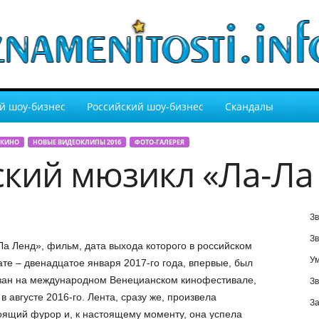
й шоу-бизнес
Российский шоу-бизнес
Скандалы
 КИНО
НОВЫЕ ВИДЕОКЛИПЫ 2016
ФОТО-ГАЛЕРЕЯ
кий мюзикл «Ла-Ла
Зв
Зв
Ла Ленд», фильм, дата выхода которого в российском
У
ате – двенадцатое января 2017-го года, впервые, был
зан на международном Венецианском кинофестивале,
Зв
в августе 2016-го. Лента, сразу же, произвела
За
оящий фурор и, к настоящему моменту, она успела