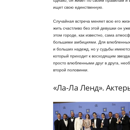
однако, он живет по своим правилам и 
ищет свою единственную.
Случайная встреча меняет всю его жизн
жить счастливо без этой девушки он уж
этом городе, как известно, сама атмос
большими амбициями. Для влюбленных
и больших надежд, но у судьбы имеются
который приходит к восходящим звезда
просто влюбленными друг в друга, нео
второй половинки.
«Ла-Ла Ленд». Актер