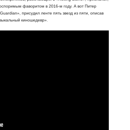
еоспоримым фаворитом в 2016-м году. А вот Питер
Guardian», присудил ленте пять звезд из пяти, описав
узыкальный киношедевр».