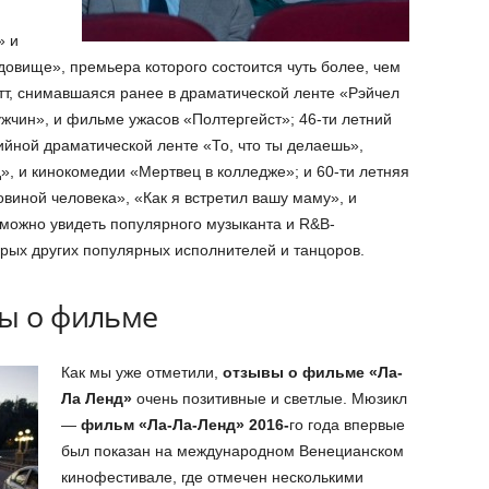
» и
овище», премьера которого состоится чуть более, чем
тт, снимавшаяся ранее в драматической ленте «Рэйчел
жчин», и фильме ужасов «Полтергейст»; 46-ти летний
ийной драматической ленте «То, что ты делаешь»,
, и кинокомедии «Мертвец в колледже»; и 60-ти летняя
овиной человека», «Как я встретил вашу маму», и
 можно увидеть популярного музыканта и R&B-
рых других популярных исполнителей и танцоров.
вы о фильме
Как мы уже отметили,
отзывы о фильме «Ла-
Ла Ленд»
очень позитивные и светлые. Мюзикл
—
фильм «Ла-Ла-Ленд» 2016-
го года впервые
был показан на международном Венецианском
кинофестивале, где отмечен несколькими