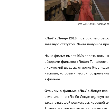
«Ла-Ла-Ленд». Кадр из 
«Ла-Ла Ленд» 2016
, повторил его рек
заветную статуэтку. Лента получила пр
Ныне фильм имеет 93% положительных 
обзорами фильмов «Rotten Tomatoes». З
лирический шедевр, отметив блестящую 
насилия, которыми пестрит современны
в фильме.
Отзывы о фильме «Ла-Ла-Ленд»
весь
отметили, что «Ла-Ла Ленд» вдохнул н
захватывающей режиссуры, хорошей акт
Трэверс – один из самых авторитетных 