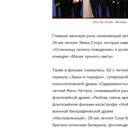
«Ла-Ла-Ленд». Актеры.
Главную женскую роль начинающей акт
28-ми летняя Эмма Стоун, которая изв
«Отличница легкого поведения» и роля
комедии «Магия лунного света».
Также в фильме снимались: 62-х летни
сериалу «Закон и порядок», супергерой
психологической драме «Одержимость
летний Финн Уиттрок, снимавшийся ран
фэнтезийной драме «Любовь сквозь вр
фэнтезийном фильме-катастрофе «Ной
военной биографической драме
«Несломленный»; 28-ми летняя Соня М
британо-японская балерина, фотомоде