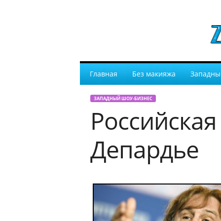
Главная
Без макияжа
Западны
ЗАПАДНЫЙ ШОУ-БИЗНЕС
Российская
Депардье