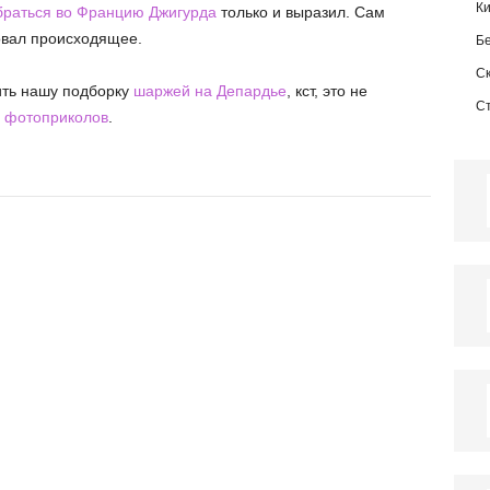
К
браться во Францию Джигурда
только и выразил. Сам
овал происходящее.
Б
С
ить нашу подборку
шаржей на Депардье
, кст, это не
С
 фотоприколов
.