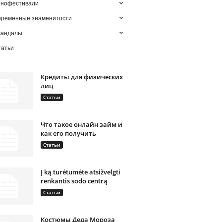
инофестивали
еременные знаменитости
кандалы
татьи
Кредиты для физических
лиц
Статьи
Что такое онлайн займ и
как его получить
Статьи
Į ką turėtumėte atsižvelgti
renkantis sodo centrą
Статьи
Костюмы Деда Мороза