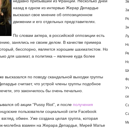
недавно прибывший из Франции. Несколько дней
Зв
назад в одном из интервью Жерар Депардье
За
высказал свое мнение об оппозиционном
Ро
движении и его отдельных представителях.
Зн
По словам актера, в российской оппозиции есть
Лу
ению, занялись не своим делом. В качестве примера
Но
оторый, бесспорно, является хорошим шахматистом. Но
Ре
лько для шахмат, а политика – явление куда более
Но
Шо
е высказался по поводу скандальной выходки группы
Фа
 Депардье считает, что устрой члены группы подобное
Уч
ечети, это закончилось бы очень печально.
се
вался об акции “Pussy Riot”, и после
получения
С
цузские пользователи социальной сети Facebook
Са
взгляд, обмен. Уже создана целая группа, которая
М
анк-молебна взамен на Жерара Депардье, Мирей Матье