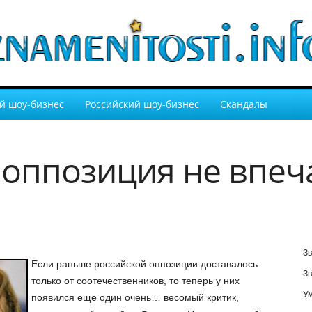
й шоу-бизнес
Российский шоу-бизнес
Скандалы
 оппозиция не впеч
Зв
Если раньше российской оппозиции доставалось
Зв
только от соотечественников, то теперь у них
У
появился еще один очень… весомый критик,