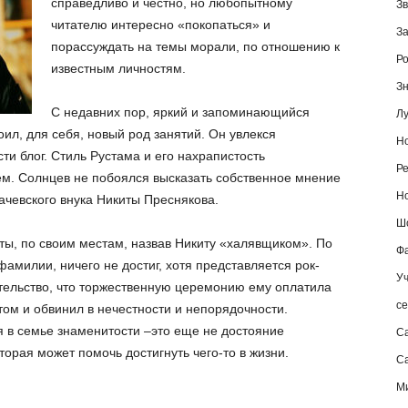
справедливо и честно, но любопытному
Зв
читателю интересно «покопаться» и
За
порассуждать на темы морали, по отношению к
Ро
известным личностям.
Зн
С недавних пор, яркий и запоминающийся
Лу
ил, для себя, новый род занятий. Он увлекся
Но
ти блог. Стиль Рустама и его нахрапистость
Ре
ем. Солнцев не побоялся высказать собственное мнение
Но
чевского внука Никиты Преснякова.
Шо
ты, по своим местам, назвав Никиту «халявщиком». По
Фа
фамилии, ничего не достиг, хотя представляется рок-
Уч
ятельство, что торжественную церемонию ему оплатила
се
том и обвинил в нечестности и непорядочности.
я в семье знаменитости –это еще не достояние
С
оторая может помочь достигнуть чего-то в жизни.
Са
М