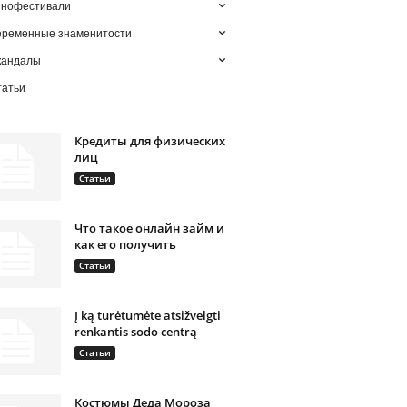
инофестивали
еременные знаменитости
кандалы
татьи
Кредиты для физических
лиц
Статьи
Что такое онлайн займ и
как его получить
Статьи
Į ką turėtumėte atsižvelgti
renkantis sodo centrą
Статьи
Костюмы Деда Мороза