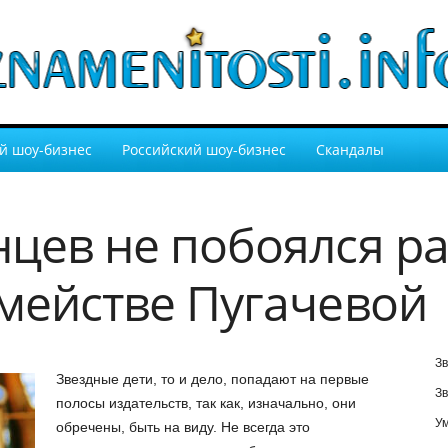
й шоу-бизнес
Российский шоу-бизнес
Скандалы
нцев не побоялся ра
емействе Пугачевой
Зв
Звездные дети, то и дело, попадают на первые
Зв
полосы издательств, так как, изначально, они
У
обречены, быть на виду. Не всегда это