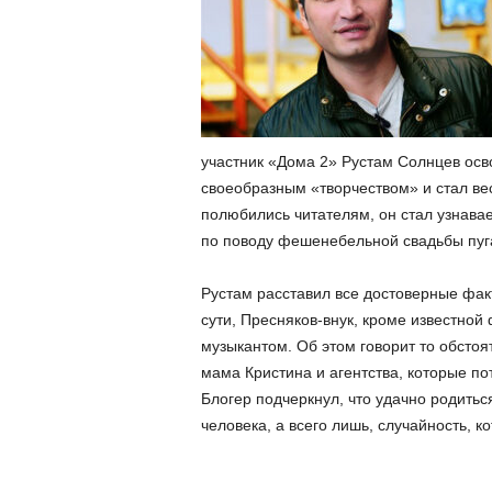
участник «Дома 2» Рустам Солнцев осво
своеобразным «творчеством» и стал вес
полюбились читателям, он стал узнава
по поводу фешенебельной свадьбы пуга
Рустам расставил все достоверные фак
сути, Пресняков-внук, кроме известной 
музыкантом. Об этом говорит то обсто
мама Кристина и агентства, которые по
Блогер подчеркнул, что удачно родитьс
человека, а всего лишь, случайность, к