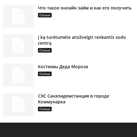
Что такое онлайн займ и как его получить
Статьи
Į ką turėtumėte atsižvelgti renkantis sodo
centrą
Статьи
Костюмы Деда Мороза
Статьи
СЭС Санэпидемстанция в городе
Коммунарка
Статьи