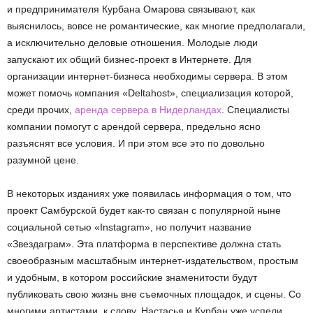
и предпринимателя Курбана Омарова связывают, как
выяснилось, вовсе не романтические, как многие предполагали,
а исключительно деловые отношения. Молодые люди
запускают их общий бизнес-проект в Интернете. Для
организации интернет-бизнеса необходимы сервера. В этом
может помочь компания «Deltahost», специализация которой,
среди прочих,
аренда сервера в Нидерландах
. Специалисты
компании помогут с арендой сервера, предельно ясно
разъяснят все условия. И при этом все это по довольно
разумной цене.
В некоторых изданиях уже появилась информация о том, что
проект Самбурской будет как-то связан с популярной ныне
социальной сетью «Instagram», но получит название
«Звездаграм». Эта платформа в перспективе должна стать
своеобразным масштабным интернет-издательством, простым
и удобным, в котором российские знаменитости будут
публиковать свою жизнь вне съемочных площадок, и сцены. Со
многими артистами, к слову, Настасья и Курбан уже успели