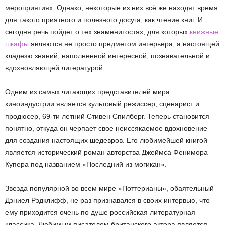
мероприятиях. Однако, некоторые из них всё же находят время
для такого приятного и полезного досуга, как чтение книг. И
сегодня речь пойдет о тех знаменитостях, для которых
книжные
шкафы
являются не просто предметом интерьера, а настоящей
кладезю знаний, наполненной интересной, познавательной и
вдохновляющей литературой.
Одним из самых читающих представителей мира
киноиндустрии является культовый режиссер, сценарист и
продюсер, 69-ти летний Стивен Спилберг. Теперь становится
понятно, откуда он черпает свое неиссякаемое вдохновение
для создания настоящих шедевров. Его любимейшей книгой
является исторический роман авторства Джеймса Фенимора
Купера под названием «Последний из могикан».
Звезда популярной во всем мире «Поттерианы», обаятельный
Дэниел Рэдклифф, не раз признавался в своих интервью, что
ему приходится очень по душе российская литературная
классика. Любимым писателем британского актера является