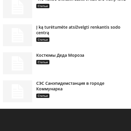
Статьи
Į ką turėtumėte atsižvelgti renkantis sodo
centrą
Статьи
Костюмы Деда Мороза
Статьи
СЭС Санэпидемстанция в городе
Коммунарка
Статьи