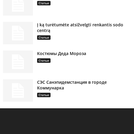
Статьи
Į ką turėtumėte atsižvelgti renkantis sodo
centrą
Статьи
Костюмы Деда Мороза
Статьи
СЭС Санэпидемстанция в городе
Коммунарка
Статьи