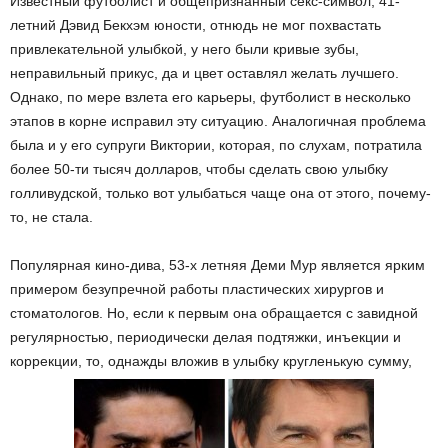
Известный футболист и общепризнанный секс-символ, 41-
летний Дэвид Бекхэм юности, отнюдь не мог похвастать
привлекательной улыбкой, у него были кривые зубы,
неправильный прикус, да и цвет оставлял желать лучшего.
Однако, по мере взлета его карьеры, футболист в несколько
этапов в корне исправил эту ситуацию. Аналогичная проблема
была и у его супруги Виктории, которая, по слухам, потратила
более 50-ти тысяч долларов, чтобы сделать свою улыбку
голливудской, только вот улыбаться чаще она от этого, почему-
то, не стала.
Популярная кино-дива, 53-х летняя Деми Мур является ярким
примером безупречной работы пластических хирургов и
стоматологов. Но, если к первым она обращается с завидной
регулярностью, периодически делая подтяжки, инъекции и
коррекции, то, однажды вложив в улыбку кругленькую сумму,