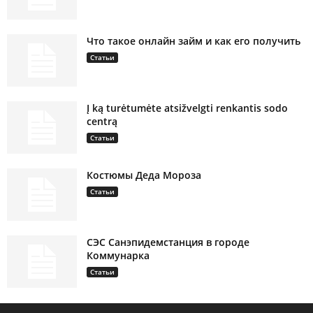
Что такое онлайн займ и как его получить
Статьи
Į ką turėtumėte atsižvelgti renkantis sodo
centrą
Статьи
Костюмы Деда Мороза
Статьи
СЭС Санэпидемстанция в городе
Коммунарка
Статьи