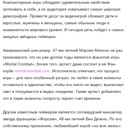
Компьютерные игры обладают удивительным свойством
затягивать в себя, а их аудитория охватывает самую широкую
демографию. Провести досуг за видеоигрой обожают дети и
взрослые, мужчины и женщины, самые обычные люди и
знаменитости мирового уровня. И сегодня речь пойдет о самых
заядлых звёздных геймерах.
Американский шок-рокер, 47-ми летний Мэрлин Мэнсон не раз
признавался, что он уже долгие годы является фанатом игры
«Mortal Combat», более того, артист даже состоит в её Фан-
клубе
mortal-kombat.com
. Исполнитель отмечает, что процесс
игры – для него особенный ритуал, он любит в такие моменты
оставаться в одиночестве, чтобы его никто не видел, выключает
свет и погружается в видео поединки. Также артист добавляет,
что в такие моменты попросту теряет счет времени.
Другим известным геймером является голливудский киноактер,
звезда франшизы «Форсаж», 48-ми летний Вин Дизель. По его
собственному признанию, любимейшей игрой «на всю жизнь»