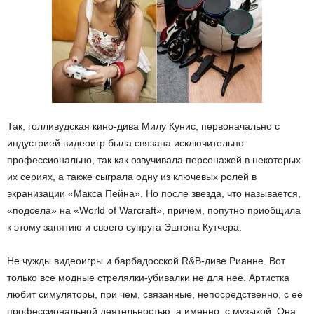
Так, голливудская кино-дива Милу Кунис, первоначально с
индустрией видеоигр была связана исключительно
профессионально, так как озвучивала персонажей в некоторых
их сериях, а также сыграла одну из ключевых ролей в
экранизации «Макса Пейна». Но после звезда, что называется,
«подсела» на «World of Warcraft», причем, попутно приобщила
к этому занятию и своего супруга Эштона Кутчера.
Не чужды видеоигры и барбадосской R&B-диве Рианне. Вот
только все модные стрелялки-убивалки не для неё. Артистка
любит симуляторы, при чем, связанные, непосредственно, с её
профессиональной деятельностью, а именно, с музыкой. Она