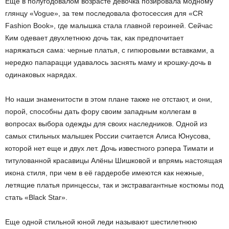
Еще в полугодовалом возрасте девочка позировала модному
глянцу «Vogue», за тем последовала фотосессия для «CR
Fashion Book», где малышка стала главной героиней. Сейчас
Ким одевает двухлетнюю дочь так, как предпочитает
наряжаться сама: черные платья, с гипюровыми вставками, а
нередко папарацци удавалось заснять маму и крошку-дочь в
одинаковых нарядах.
Но наши знаменитости в этом плане также не отстают, и они,
порой, способны дать фору своим западным коллегам в
вопросах выбора одежды для своих наследников. Одной из
самых стильных малышек России считается Алиса Юнусова,
которой нет еще и двух лет. Дочь известного рэпера Тимати и
титулованной красавицы Алёны Шишковой и впрямь настоящая
икона стиля, при чем в её гардеробе имеются как нежные,
летящие платья принцессы, так и экстравагантные костюмы под
стать «Black Star».
Еще одной стильной юной леди называют шестилетнюю