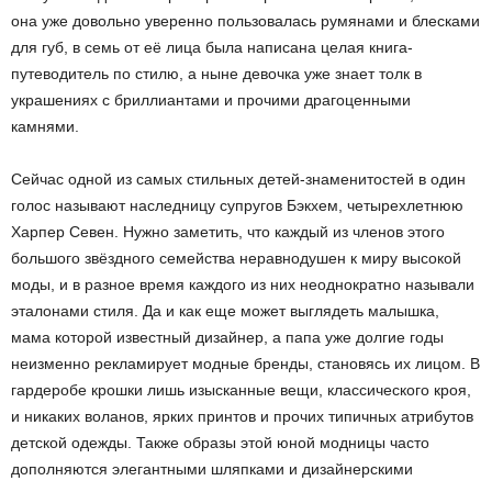
она уже довольно уверенно пользовалась румянами и блесками
для губ, в семь от её лица была написана целая книга-
путеводитель по стилю, а ныне девочка уже знает толк в
украшениях с бриллиантами и прочими драгоценными
камнями.
Сейчас одной из самых стильных детей-знаменитостей в один
голос называют наследницу супругов Бэкхем, четырехлетнюю
Харпер Севен. Нужно заметить, что каждый из членов этого
большого звёздного семейства неравнодушен к миру высокой
моды, и в разное время каждого из них неоднократно называли
эталонами стиля. Да и как еще может выглядеть малышка,
мама которой известный дизайнер, а папа уже долгие годы
неизменно рекламирует модные бренды, становясь их лицом. В
гардеробе крошки лишь изысканные вещи, классического кроя,
и никаких воланов, ярких принтов и прочих типичных атрибутов
детской одежды. Также образы этой юной модницы часто
дополняются элегантными шляпками и дизайнерскими