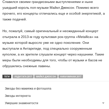
Славился своими грандиозными выступлениями и ныне
ушедший король поп-музыки Майкл Джексон. Помимо всего
прочего, его концерты отличались еще и особой энергетикой, а
также подачей.
Но, пожалуй, самый оригинальный и неожиданный концерт
отыграла в 2013-м году культовая рок-группа «Metallica» на
музыке которой выросло уже не одно поколение. Они
выступали в Антарктиде, под специально сооруженным
куполом, а их зрители слушали концерт через наушники. Такие
меры были необходимы для того, чтобы от музыки и басов не
обрушились снежные лавины.
ТЕГИ
ЛЕДИ ГАГА 2017
МАЙКЛ ДЖЕКСОН
НИКИ МИНАЖ 2017
Звезды без макияжа и фотошопа
Звезды интернета
Умершие знаменитости