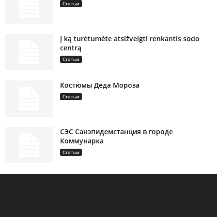
Статьи
Į ką turėtumėte atsižvelgti renkantis sodo
centrą
Статьи
Костюмы Деда Мороза
Статьи
СЭС Санэпидемстанция в городе
Коммунарка
Статьи