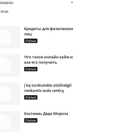
кандалы
татьи
Кредиты для физических
лиц
Статьи
Что такое онлайн займ и
как его получить
Статьи
Į ką turėtumėte atsižvelgti
renkantis sodo centrą
Статьи
Костюмы Деда Мороза
Статьи