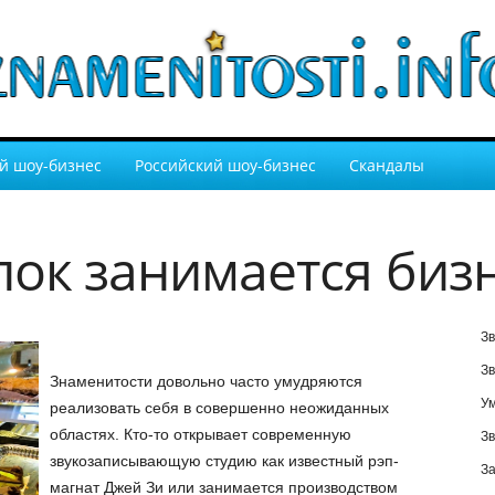
й шоу-бизнес
Российский шоу-бизнес
Скандалы
лок занимается биз
Зв
Зв
Знаменитости довольно часто умудряются
У
реализовать себя в совершенно неожиданных
областях. Кто-то открывает современную
Зв
звукозаписывающую студию как известный рэп-
За
магнат Джей Зи или занимается производством