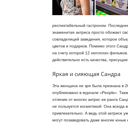
респектабельный гастроном. Последне
знаменитая актриса просто обожает св
совладелицей заведения, которое объе
цветов и подарков. Помимо этого Сандр
на счету которой 12 неплохих фильмов.
действительно есть качества, присущи
Яркая и сияющая Сандра
Эта женщина не зря была признана в 2
опубликовано в журнале «People». Такж
отличие от многих актрис ее ранга Сан
не пользуется косметикой. Она всегда 
привлекательно. А ведь этой актрисе у
могут позавидовать даже многие юные 