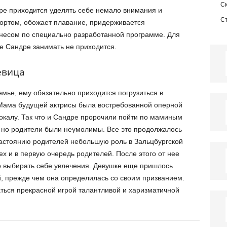
С
дре приходится уделять себе немало внимания и
С
ортом, обожает плавание, придерживается
несом по специально разработанной программе. Для
ее Сандре занимать не приходится.
евица
емье, ему обязательно приходится погрузиться в
 Мама будущей актрисы была востребованной оперной
вокалу. Так что и Сандре пророчили пойти по маминым
, но родители были неумолимы. Все это продолжалось
 настоянию родителей небольшую роль в Зальцбургской
х и в первую очередь родителей. После этого от нее
о выбирать себе увлечения. Девушке еще пришлось
, прежде чем она определилась со своим призванием.
ться прекрасной игрой талантливой и харизматичной