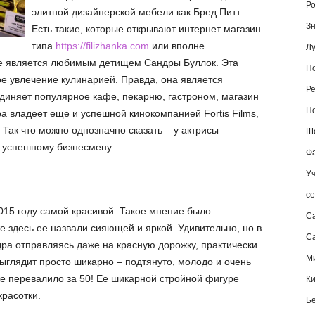
Ро
элитной дизайнерской мебели как Бред Питт.
Зн
Есть такие, которые открывают интернет магазин
типа
https://filizhanka.com
или вполне
Лу
е является любимым детищем Сандры Буллок. Эта
Но
ое увлечение кулинарией. Правда, она является
Ре
диняет популярное кафе, пекарню, гастроном, магазин
Но
а владеет еще и успешной кинокомпанией Fortis Films,
 Так что можно однозначно сказать – у актрисы
Шо
е успешному бизнесмену.
Фа
Уч
се
015 году самой красивой. Такое мнение было
С
е здесь ее назвали сияющей и яркой. Удивительно, но в
Са
дра отправляясь даже на красную дорожку, практически
М
выглядит просто шикарно – подтянуто, молодо и очень
же перевалило за 50! Ее шикарной стройной фигуре
К
красотки.
Б