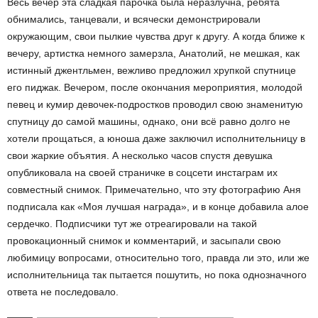
Весь вечер эта сладкая парочка была неразлучна, ребята
обнимались, танцевали, и всячески демонстрировали
окружающим, свои пылкие чувства друг к другу. А когда ближе к
вечеру, артистка немного замерзла, Анатолий, не мешкая, как
истинный джентльмен, вежливо предложил хрупкой спутнице
его пиджак. Вечером, после окончания мероприятия, молодой
певец и кумир девочек-подростков проводил свою знаменитую
спутницу до самой машины, однако, они всё равно долго не
хотели прощаться, а юноша даже заключил исполнительницу в
свои жаркие объятия. А несколько часов спустя девушка
опубликовала на своей страничке в соцсети инстаграм их
совместный снимок. Примечательно, что эту фотографию Аня
подписала как «Моя лучшая награда», и в конце добавила алое
сердечко. Подписчики тут же отреагировали на такой
провокационный снимок и комментарий, и засыпали свою
любимицу вопросами, относительно того, правда ли это, или же
исполнительница так пытается пошутить, но пока однозначного
ответа не последовало.