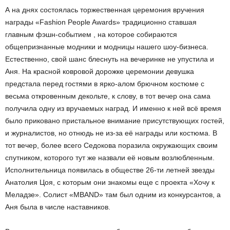
А на днях состоялась торжественная церемония вручения
награды «Fashion People Awards» традиционно ставшая
главным фэшн-событием , на которое собираются
общепризнанные модники и модницы нашего шоу-бизнеса.
Естественно, свой шанс блеснуть на вечеринке не упустила и
Аня. На красной ковровой дорожке церемонии девушка
предстала перед гостями в ярко-алом брючном костюме с
весьма откровенным декольте, к слову, в тот вечер она сама
получила одну из вручаемых наград. И именно к ней всё время
было приковано пристальное внимание присутствующих гостей,
и журналистов, но отнюдь не из-за её награды или костюма. В
тот вечер, более всего Седокова поразила окружающих своим
спутником, которого тут же назвали её новым возлюбленным.
Исполнительница появилась в обществе 26-ти летней звезды
Анатолия Цоя, с которым они знакомы еще с проекта «Хочу к
Меладзе». Солист «MBAND» там был одним из конкурсантов, а
Аня была в числе наставников.