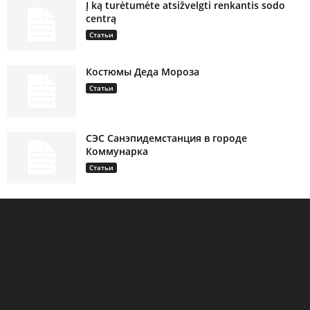
Į ką turėtumėte atsižvelgti renkantis sodo
centrą
Статьи
Костюмы Деда Мороза
Статьи
СЭС Санэпидемстанция в городе
Коммунарка
Статьи