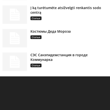
Į ką turėtumėte atsižvelgti renkantis sodo
centrą
Статьи
Костюмы Деда Мороза
Статьи
СЭС Санэпидемстанция в городе
Коммунарка
Статьи