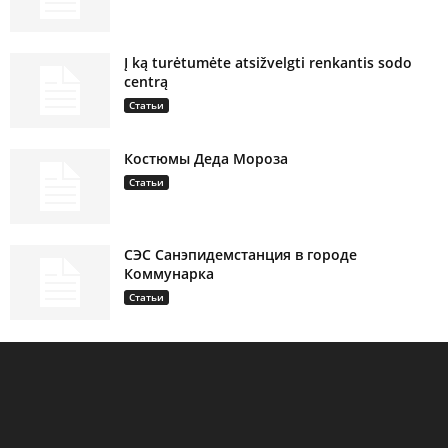
Į ką turėtumėte atsižvelgti renkantis sodo
centrą
Статьи
Костюмы Деда Мороза
Статьи
СЭС Санэпидемстанция в городе
Коммунарка
Статьи