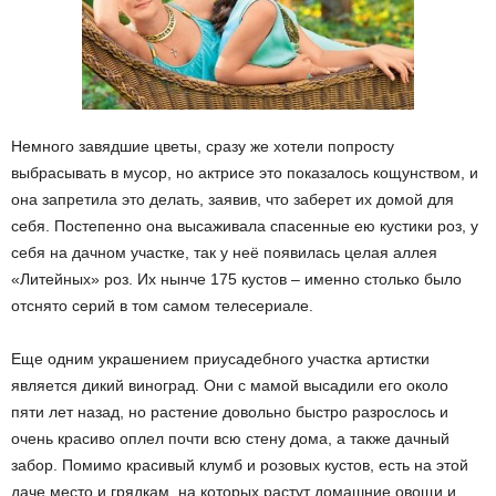
Немного завядшие цветы, сразу же хотели попросту
выбрасывать в мусор, но актрисе это показалось кощунством, и
она запретила это делать, заявив, что заберет их домой для
себя. Постепенно она высаживала спасенные ею кустики роз, у
себя на дачном участке, так у неё появилась целая аллея
«Литейных» роз. Их нынче 175 кустов – именно столько было
отснято серий в том самом телесериале.
Еще одним украшением приусадебного участка артистки
является дикий виноград. Они с мамой высадили его около
пяти лет назад, но растение довольно быстро разрослось и
очень красиво оплел почти всю стену дома, а также дачный
забор. Помимо красивый клумб и розовых кустов, есть на этой
даче место и грядкам, на которых растут домашние овощи и