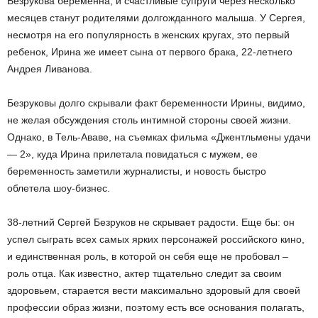
Безрукова беременна, и счастливые супруги через несколько
месяцев станут родителями долгожданного малыша. У Сергея,
несмотря на его популярность в женских кругах, это первый
ребенок, Ирина же имеет сына от первого брака, 22-летнего
Андрея Ливанова.
Безруковы долго скрывали факт беременности Ирины, видимо,
не желая обсуждения столь интимной стороны своей жизни.
Однако, в Тель-Ававе, на съемках фильма «Джентльмены удачи
— 2», куда Ирина прилетала повидаться с мужем, ее
беременность заметили журналисты, и новость быстро
облетела шоу-бизнес.
38-летний Сергей Безруков не скрывает радости. Еще бы: он
успел сыграть всех самых ярких персонажей российского кино,
и единственная роль, в которой он себя еще не пробовал –
роль отца. Как известно, актер тщательно следит за своим
здоровьем, старается вести максимально здоровый для своей
профессии образ жизни, поэтому есть все основания полагать,