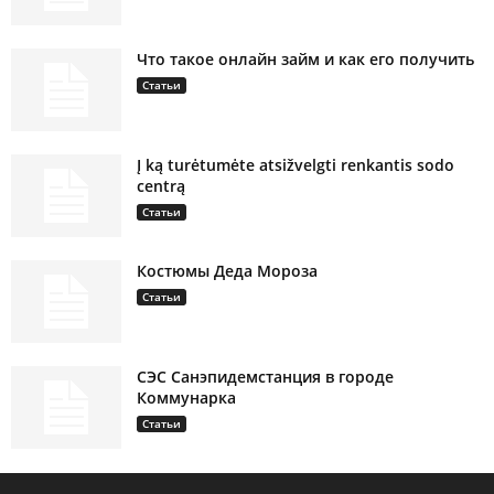
Что такое онлайн займ и как его получить
Статьи
Į ką turėtumėte atsižvelgti renkantis sodo
centrą
Статьи
Костюмы Деда Мороза
Статьи
СЭС Санэпидемстанция в городе
Коммунарка
Статьи