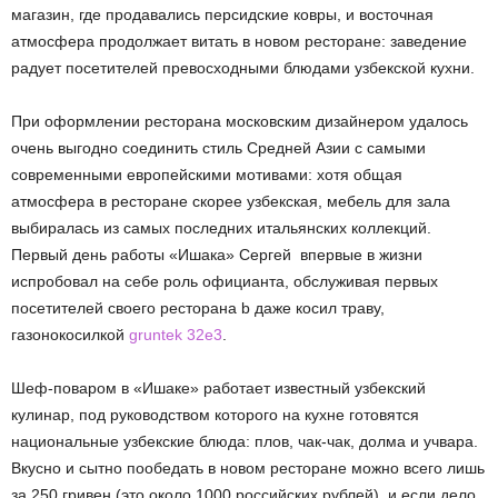
магазин, где продавались персидские ковры, и восточная
атмосфера продолжает витать в новом ресторане: заведение
радует посетителей превосходными блюдами узбекской кухни.
При оформлении ресторана московским дизайнером удалось
очень выгодно соединить стиль Средней Азии с самыми
современными европейскими мотивами: хотя общая
атмосфера в ресторане скорее узбекская, мебель для зала
выбиралась из самых последних итальянских коллекций.
Первый день работы «Ишака» Сергей впервые в жизни
испробовал на себе роль официанта, обслуживая первых
посетителей своего ресторана b даже косил траву,
газонокосилкой
gruntek 32е3
.
Шеф-поваром в «Ишаке» работает известный узбекский
кулинар, под руководством которого на кухне готовятся
национальные узбекские блюда: плов, чак-чак, долма и учвара.
Вкусно и сытно пообедать в новом ресторане можно всего лишь
за 250 гривен (это около 1000 российских рублей), и если дело