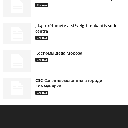
Статьи
Į ką turėtumėte atsižvelgti renkantis sodo
centrą
Статьи
Костюмы Деда Мороза
Статьи
СЭС Санэпидемстанция в городе
Коммунарка
Статьи