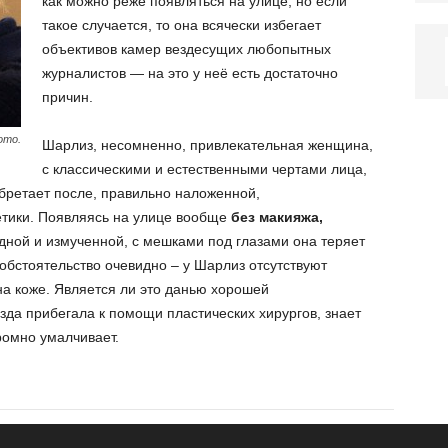
как можно реже появляться на улице, но если
такое случается, то она всячески избегает
объективов камер вездесущих любопытных
журналистов — на это у неё есть достаточно
причин.
ото.
Шарлиз, несомненно, привлекательная женщина,
с классическими и естественными чертами лица,
бретает после, правильно наложенной,
тики. Появляясь на улице вообще
без макияжа,
дной и измученной, с мешками под глазами она теряет
обстоятельство очевидно – у Шарлиз отсутствуют
а коже. Является ли это данью хорошей
зда прибегала к помощи пластических хирургов, знает
ромно умалчивает.