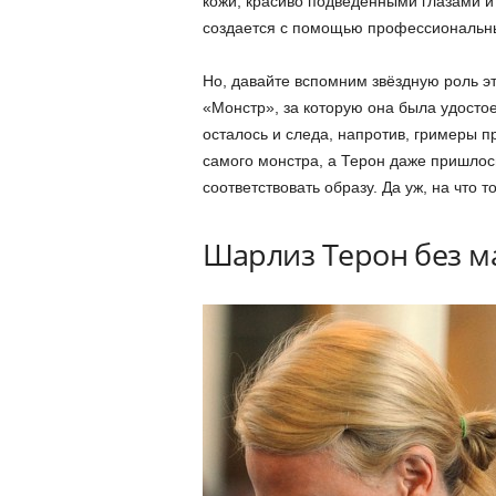
кожи, красиво подведенными глазами и
создается с помощью профессиональны
Но, давайте вспомним звёздную роль э
«Монстр», за которую она была удостое
осталось и следа, напротив, гримеры п
самого монстра, а Терон даже пришлос
соответствовать образу. Да уж, на что 
Шарлиз Терон без м