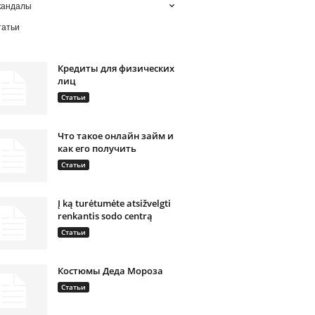
кандалы
татьи
Кредиты для физических
лиц
Статьи
Что такое онлайн займ и
как его получить
Статьи
Į ką turėtumėte atsižvelgti
renkantis sodo centrą
Статьи
Костюмы Деда Мороза
Статьи