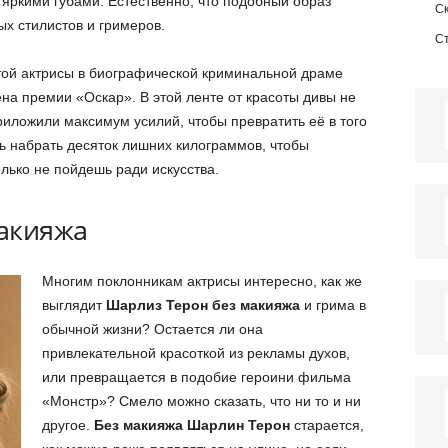
 яркими губами. Естественно, что подобный образ
С
х стилистов и гримеров.
С
той актрисы в биографической криминальной драме
на премии «Оскар». В этой ленте от красоты дивы не
риложили максимум усилий, чтобы превратить её в того
ь набрать десяток лишних килограммов, чтобы
только не пойдешь ради искусства.
акияжа
Многим поклонникам актрисы интересно, как же
выглядит
Шарлиз Терон без макияжа
и грима в
обычной жизни? Остается ли она
привлекательной красоткой из рекламы духов,
или превращается в подобие героини фильма
«Монстр»? Смело можно сказать, что ни то и ни
другое.
Без макияжа Шарлин Терон
старается,