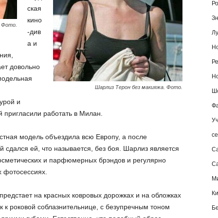
Ро
ская
Зн
кино
 Фото.
-див
Лу
а и
Но
ния,
Ре
ет довольно
Но
модельная
Шарлиз Терон без макияжа. Фото.
Шо
гурой и
Фа
 пригласили работать в Милан.
Уч
се
тная модель объездила всю Европу, а после
й сдался ей, что называется, без боя. Шарлиз является
С
сметических и парфюмерных брэндов и регулярно
Са
х фотосессиях.
М
К
предстает на красных ковровых дорожках и на обложках
к к роковой соблазнительнице, с безупречным тоном
Б