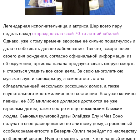
Легендарная исполнительница и актриса Шер всего пару
недель назад
отпраздновала свой 70-ти летний юбилей
.
Однако, уже к тому времени здоровье её сильно пошатнулось и
дало о себе знать давнее заболевание. Так что, вскоре после
своего дня рождения, согласно официальной информации из
её окружения, артистка начала предчувствовать скорую смерть
и стараться уладить все свои дела. За свою многолетнюю
музыкальную и кинокарьеру, знаменитость стала
обладательницей нескольких роскошных домов, а также
внушительного многомиллионного состояния. В случае кончины
певицы, её 305 миллионов долларов достаются ее уже
взрослым детям, также сестре и еще нескольким близким
людям. Сыновья культовой дивы Элайджа Блу и Чез Боно
получат в свое распоряжение по элитному дому, а роскошный
особняк знаменитости в Беверли-Хиллз перейдет по наследству
к её родной сестре. Нужно отметить также, что в данный момент