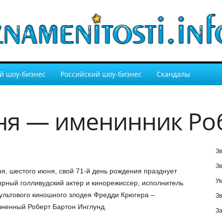
й шоу-бизнес
Российский шоу-бизнес
Скандалы
я — именинник Роб
Зв
Зв
я, шестого июня, свой 71-й день рождения празднует
У
рный голливудский актер и кинорежиссер, исполнитель
ультового киношного злодея Фредди Крюгера –
Зв
ненный Роберт Бартон Инглунд.
За