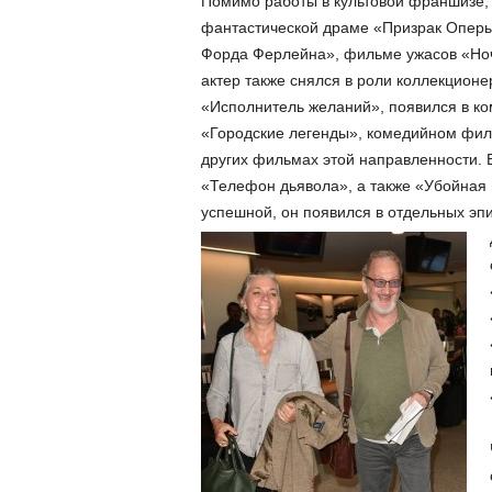
Помимо работы в культовой франшизе, 
фантастической драме «Призрак Оперы
Форда Ферлейна», фильме ужасов «Ноч
актер также снялся в роли коллекцион
«Исполнитель желаний», появился в к
«Городские легенды», комедийном филь
других фильмах этой направленности. 
«Телефон дьявола», а также «Убойная 
успешной, он появился в отдельных эп