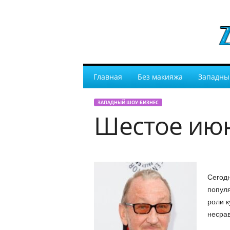
Главная
Без макияжа
Западны
ЗАПАДНЫЙ ШОУ-БИЗНЕС
Шестое июн
Сегодн
популя
роли к
несрав