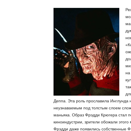
Ре
мо
ма
ду
но
«К
ож
до
ми
на
ку
та
дл
Деппа. Эта роль прославила Инглунда н
неузнаваемым под толстым слоем слож
маньяка. Образ Фрэдди Крюгера стал 
киноиндустрии, зрители обожали этого м
Фрэдди даже появились собственные Фа