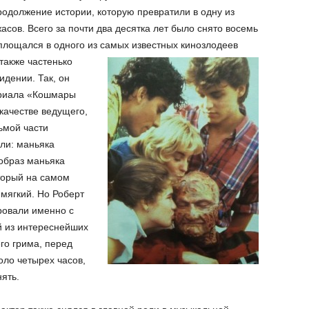
родолжение истории, которую превратили в одну из
сов. Всего за почти два десятка лет было снято восемь
площался в одного из самых известных кинозлодеев
 также частенько
идении. Так, он
ериала «Кошмары
 качестве ведущего,
ьмой части
ли: маньяка
 образ маньяка
оторый на самом
мягкий. Но Роберт
ровали именно с
ой из интереснейших
го грима, перед
оло четырех часов,
нять.