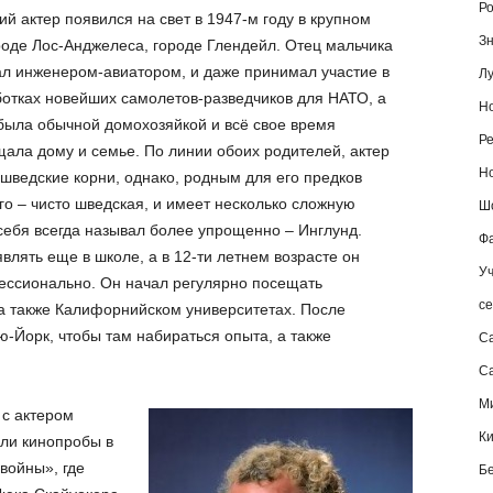
Ро
й актер появился на свет в 1947-м году в крупном
Зн
оде Лос-Анджелеса, городе Глендейл. Отец мальчика
л инженером-авиатором, и даже принимал участие в
Лу
отках новейших самолетов-разведчиков для НАТО, а
Но
была обычной домохозяйкой и всё свое время
Ре
ала дому и семье. По линии обоих родителей, актер
Но
шведские корни, однако, родным для его предков
го – чисто шведская, и имеет несколько сложную
Шо
себя всегда называл более упрощенно – Инглунд.
Фа
влять еще в школе, а в 12-ти летнем возрасте он
Уч
ессионально. Он начал регулярно посещать
се
а также Калифорнийском университетах. После
-Йорк, чтобы там набираться опыта, а также
С
Са
М
 с актером
К
ли кинопробы в
войны», где
Б