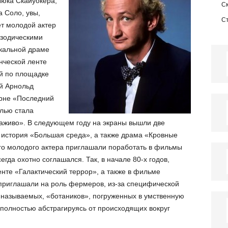
Люка Скайуокера,
С
 Соло, увы,
С
ет молодой актер
изодическими
ыкальной драме
нческой ленте
ой по площадке
й Арнольд
ерне «Последний
олью стала
аживо». В следующем году на экраны вышли две
я история «Большая среда», а также драма «Кровные
его молодого актера приглашали поработать в фильмы
егда охотно соглашался. Так, в начале 80-х годов,
нте «Галактический террор», а также в фильме
приглашали на роль фермеров, из-за специфической
к называемых, «ботаников», погруженных в умственную
 полностью абстрагируясь от происходящих вокруг