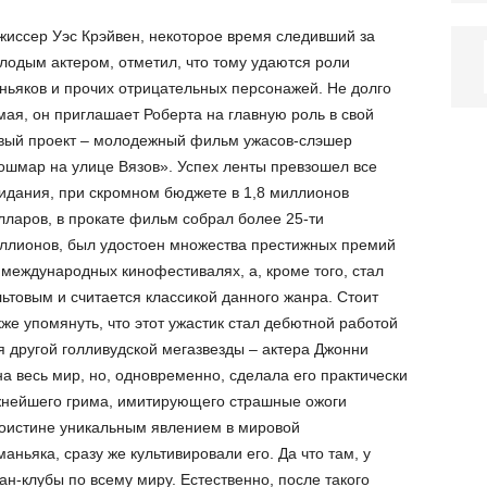
жиссер Уэс Крэйвен, некоторое время следивший за
лодым актером, отметил, что тому удаются роли
ньяков и прочих отрицательных персонажей. Не долго
мая, он приглашает Роберта на главную роль в свой
вый проект – молодежный фильм ужасов-слэшер
ошмар на улице Вязов». Успех ленты превзошел все
идания, при скромном бюджете в 1,8 миллионов
лларов, в прокате фильм собрал более 25-ти
ллионов, был удостоен множества престижных премий
 международных кинофестивалях, а, кроме того, стал
льтовым и считается классикой данного жанра. Стоит
кже упомянуть, что этот ужастик стал дебютной работой
я другой голливудской мегазвезды – актера Джонни
а весь мир, но, одновременно, сделала его практически
нейшего грима, имитирующего страшные ожоги
поистине уникальным явлением в мировой
аньяка, сразу же культивировали его. Да что там, у
н-клубы по всему миру. Естественно, после такого