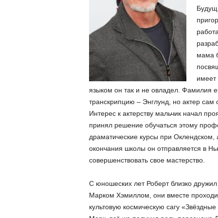
Будущи
пригор
работа
разраб
мама 
посвящ
имеет 
языком он так и не овладел. Фамилия е
транскрипцию – Энглунд, но актер сам 
Интерес к актерству мальчик начал проя
принял решение обучаться этому проф
драматические курсы при Оклендском, 
окончания школы он отправляется в Нью
совершенствовать свое мастерство.
С юношеских лет Роберт близко дружил
Марком Хэмиллом, они вместе проходи
культовую космическую сагу «Звёздные 