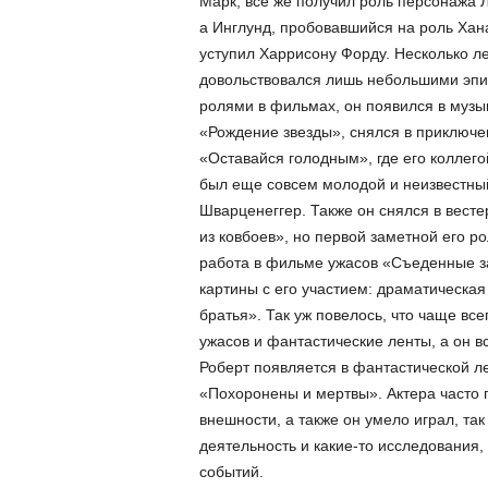
Марк, всё же получил роль персонажа 
а Инглунд, пробовавшийся на роль Хана
уступил Харрисону Форду. Несколько л
довольствовался лишь небольшими эп
ролями в фильмах, он появился в муз
«Рождение звезды», снялся в приключе
«Оставайся голодным», где его коллег
был еще совсем молодой и неизвестны
Шварценеггер. Также он снялся в вест
из ковбоев», но первой заметной его р
работа в фильме ужасов «Съеденные з
картины с его участием: драматическа
братья». Так уж повелось, что чаще вс
ужасов и фантастические ленты, а он вс
Роберт появляется в фантастической ле
«Похоронены и мертвы». Актера часто 
внешности, а также он умело играл, та
деятельность и какие-то исследования,
событий.