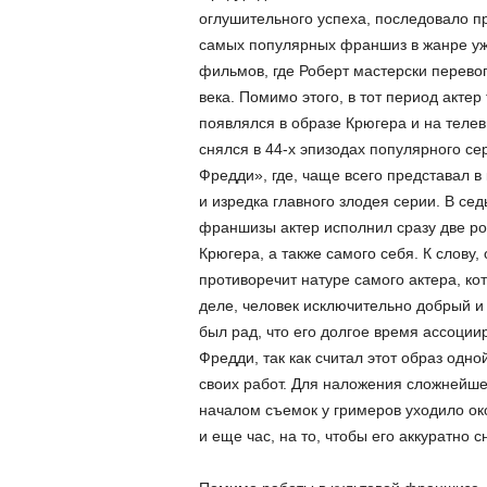
оглушительного успеха, последовало п
самых популярных франшиз в жанре ужа
фильмов, где Роберт мастерски перево
века.
Помимо этого, в тот период актер
появлялся в образе Крюгера и на телев
снялся в 44-х эпизодах популярного с
Фредди», где, чаще всего представал в
и изредка главного злодея серии. В сед
франшизы актер исполнил сразу две ро
Крюгера, а также самого себя. К слову,
противоречит натуре самого актера, к
деле, человек исключительно добрый и 
был рад, что его долгое время ассоции
Фредди, так как считал этот образ одн
своих работ. Для наложения сложнейше
началом съемок у гримеров уходило ок
и еще час, на то, чтобы его аккуратно с