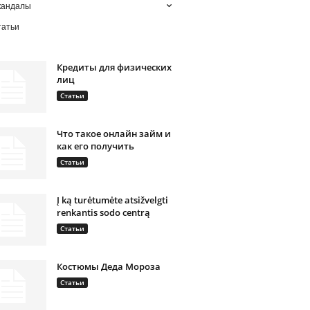
кандалы
татьи
Кредиты для физических
лиц
Статьи
Что такое онлайн займ и
как его получить
Статьи
Į ką turėtumėte atsižvelgti
renkantis sodo centrą
Статьи
Костюмы Деда Мороза
Статьи