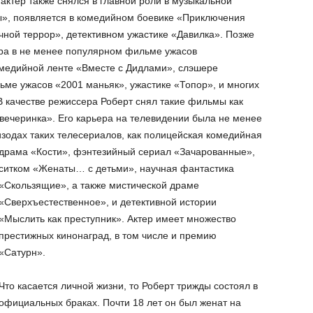
актер также снялся в главной роли в музыкальной
», появляется в комедийном боевике «Приключения
ной террор», детективном ужастике «Давилка». Позже
ера в не менее популярном фильме ужасов
омедийной ленте «Вместе с Дидлами», слэшере
ме ужасов «2001 маньяк», ужастике «Топор», и многих
В качестве режиссера Роберт снял такие фильмы как
вечеринка». Его карьера на телевидении была не менее
изодах таких телесериалов, как полицейская комедийная
драма «Кости», фэнтезийный сериал «Зачарованные»,
ситком «Женаты… с детьми», научная фантастика
«Скользящие», а также мистической драме
«Сверхъестественное», и детективной истории
«Мыслить как преступник». Актер имеет множество
престижных кинонаград, в том числе и премию
«Сатурн».
Что касается личной жизни, то Роберт трижды состоял в
официальных браках. Почти 18 лет он был женат на