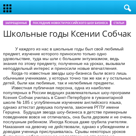
ЗАПРЕЩЕННЫЕ
ПОСЛЕДНИЕ НОВОСТИ РОССИЙСКОГО ШОУ БИЗНЕСА
СТАТЬИ
Школьные годы Ксении Собчак
У каждого из нас в школьные годы был свой любимый
предмет, изучение которого приносило только одно
удовольствие, туда мы шли с большим энтузиазмом, ведь
знания по этому предмету, полученные на уроках, вызывали
неподдельный интерес и приносили новые впечатления.
Когда-то известные звезды шоу-бизнеса были всего лишь
обычными учениками, у которых точно так же как и у остальных
детей, были как любимые, так и нелюбимые предметы.
Известная публичная персона, одна из наиболее
популярных в России ведущих развлекательных шоу-программ
Ксения Собчак училась в Санкт-Петербурге в гуманитарной
школе № 185 с углубленным изучением английского языка,
однако аттестат девушка получила, закончив РГПУ имени
Герцена.
Будущая звезда шоу-бизнеса в детстве примерным
поведением вовсе не отличалась, она была дерзким и не очень
послушным ребенком. Иногда Ксюша даже грубила учителям.
Наказания на девочку не действовали, однако к убеждениям и
доводам ученица прислушивалась. Срывы некоторых уроков