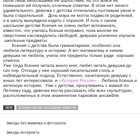
были лишь небольшими ее шалостями, но это вовсе не
помешало ей получать отличные отметки. В этом нет ничего
удивительного, девочка с детства отличалась пытливым умом и
была старательной.
Дочь мэра не могла подвести родителей,
и в школу вынуждена ездить с охраной. И хоть о своем
школьном детстве Ксения не очень любит вспоминать,
известно, что училась Ксюша исправно, пока многие ее
сверстники наслаждались свободой, девушка усиленно изучала
школьные предметы.
Ксения с детства была гуманитарием, особенно она
любила литературу и историю. А вот математику и химию
девушка не любила, учила эти предметы только ради
хороших
отметок.
Уже тогда Ксения читала много книг, любит читать девушка до
сих пор. Отсюда у нее хороший писательский стиль и
наблюдательный подход. Естественно, начитанную девушку с
юных лет интересовала
и
«История России»
.
Любила Ксюша и
античную историю.
Уже с детства, прогуливаясь с мамой по
Летнему саду, девочка могла рассказать обо всех скульптурах,
расположенных в этом знаменитом парковом ансамбле.
ТЕГИ
КСЕНИЯ СОБЧАК ПОСЛЕДНИЕ НОВОСТИ
Звезды без макияжа и фотошопа
Звезды интернета