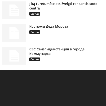
Į ką turėtumėte atsižvelgti renkantis sodo
centrą
Статьи
Костюмы Деда Мороза
Статьи
СЭС Санэпидемстанция в городе
Коммунарка
Статьи