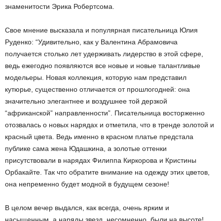
знаменитости Эрика Робертсома.
Свое мнение высказала и популярная писательница Юлия
Руденко: “Удивительно, как у Валентина Абрамовича
получается столько лет удерживать лидерство в этой сфере,
ведь ежегодно появляются все новые и новые талантливые
модельеры. Новая коллекция, которую нам представил
кутюрье, существенно отличается от прошлогодней: она
значительно элегантнее и воздушнее той дерзкой
“африканской” направленности”. Писательница восторженно
отозвалась о новых нарядах и отметила, что в тренде золотой и
красный цвета. Ведь именно в красном платье предстала
публике сама жена Юдашкина, а золотые оттенки
присутствовали в нарядах Филиппа Киркорова и Кристины
Орбакайте. Так что обратите внимание на одежду этих цветов,
она непременно будет модной в будущем сезоне!
В целом вечер выдался, как всегда, очень ярким и
насыщенным, а наряды звезд, несомненно, были на высоте!