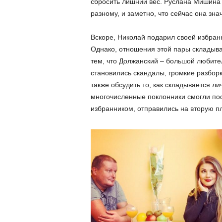
сбросить лишний вес. Руслана Мишина 
разному, и заметно, что сейчас она зн
Вскоре, Николай подарил своей избранн
Однако, отношения этой пары складывал
тем, что Должанский – большой любите
становились скандалы, громкие разборк
также обсудить то, как складывается л
многочисленные поклонники смогли посл
избранником, отправились на вторую п