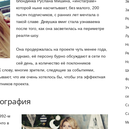
блондинка Руслана Мишина, «инстаграм»
Зв
которой ныне насчитывает, без малого, 200
За
тысяч подписчиков, с ранних лет мечтала о
Ро
такой славе. Девушка вмиг стала узнаваема
Зн
после того, как она засветилась на периметре
реалти-шоу.
Лу
Но
Она продержалась на проекте чуть менее года,
Ре
однако, её персону бурно обсуждают в сети по
Но
сей день, а количество её поклонников
 слову, многие зрители, следящие за событиями,
Шо
вают, что им очень хотелось бы, чтобы эта эффектная
Фа
тников проекта.
Уч
се
иография
С
Са
992-м
М
что в