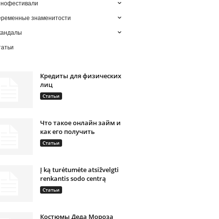
инофестивали
еременные знаменитости
кандалы
татьи
Кредиты для физических
лиц
Статьи
Что такое онлайн займ и
как его получить
Статьи
Į ką turėtumėte atsižvelgti
renkantis sodo centrą
Статьи
Костюмы Деда Мороза