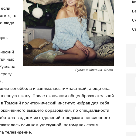
К
 если
Б
етях, то
С
ие люди.
С
дня.
рческий
личных
Руслана
Руслана Мишина. Фото.
 сразу
и,
цию волейбола и занималась гимнастикой, а еще она
ственную школу. После окончания общеобразовательной
в Томский политехнический институт, избрав для себя
 оконченного высшего образования, по специальности
аботала в одном из отделений городского пенсионного
оказалась слишком уж скучной, потому как своим
ла телевидение.