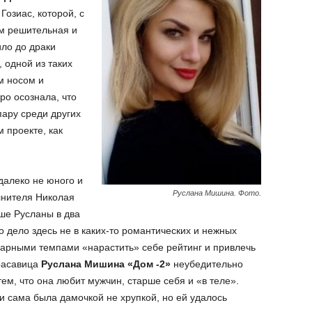
Гозиас, которой, с
м решительная и
ло до драки
 одной из таких
м носом и
ро осознала, что
пару среди других
 проекте, как
далеко не юного и
Руслана Мишина. Фото.
лнителя Николая
рше Русланы в два
о дело здесь не в каких-то романтических и нежных
ударными темпами «нарастить» себе рейтинг и привлечь
расавица
Руслана Мишина «Дом -2»
неубедительно
ем, что она любит мужчин, старше себя и «в теле».
и сама была дамочкой не хрупкой, но ей удалось