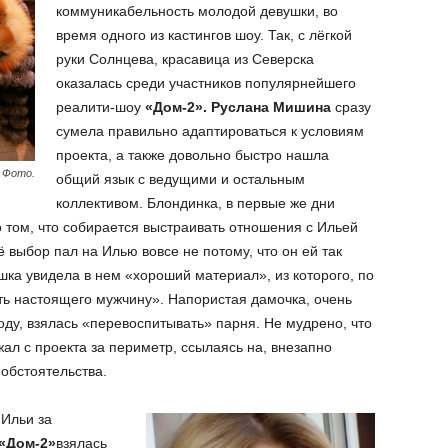
коммуникабельность молодой девушки, во
время одного из кастингов шоу. Так, с лёгкой
руки Солнцева, красавица из Северска
оказалась среди участников популярнейшего
реалити-шоу
«Дом-2». Руслана Мишина
сразу
сумела правильно адаптироваться к условиям
проекта, а также довольно быстро нашла
 Фото.
общий язык с ведущими и остальным
коллективом. Блондинка, в первые же дни
 том, что собирается выстраивать отношения с Ильей
 выбор пал на Илью вовсе не потому, что он ей так
ушка увидела в нем «хороший материал», из которого, по
ть настоящего мужчину». Напористая дамочка, очень
ходу, взялась «перевоспитывать» парня. Не мудрено, что
жал с проекта за периметр, ссылаясь на, внезапно
обстоятельства.
 Ильи за
«Дом-2»
взялась