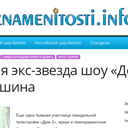
й шоу-бизнес
Российский шоу-бизнес
Скандалы
САМЫЕ ПОСЛЕДНИЕ НОВОСТИ ДОМА 2
ФОТО-ГАЛЕРЕЯ
я экс-звезда шоу «Д
ишина
Зв
Зв
Еще одна бывшая участница скандальной
У
телестройки «Дом-2», яркая и темпераментная