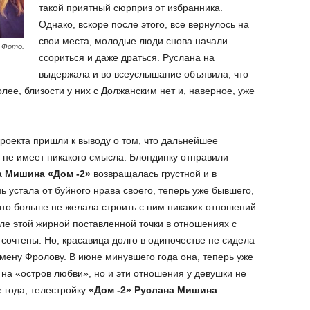
такой приятный сюрприз от избранника.
Однако, вскоре после этого, все вернулось на
свои места, молодые люди снова начали
 Фото.
ссориться и даже драться. Руслана на
выдержала и во всеуслышание объявила, что
олее, близости у них с Должанским нет и, наверное, уже
роекта пришли к выводу о том, что дальнейшее
не имеет никакого смысла. Блондинку отправили
а Мишина «Дом -2»
возвращалась грустной и в
ь устала от буйного нрава своего, теперь уже бывшего,
что больше не желала строить с ним никаких отношений.
сле этой жирной поставленной точки в отношениях с
сочтены. Но, красавица долго в одиночестве не сидела
мену Фролову. В июне минувшего года она, теперь уже
на «остров любви», но и эти отношения у девушки не
е года, телестройку
«Дом -2» Руслана Мишина