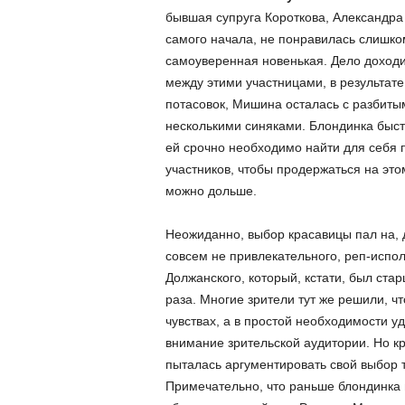
бывшая супруга Короткова, Александра 
самого начала, не понравилась слишко
самоуверенная новенькая. Дело доходи
между этими участницами, в результате,
потасовок, Мишина осталась с разбиты
несколькими синяками. Блондинка быст
ей срочно необходимо найти для себя 
участников, чтобы продержаться на этом
можно дольше.
Неожиданно, выбор красавицы пал на, 
совсем не привлекательного, реп-испо
Должанского, который, кстати, был ста
раза. Многие зрители тут же решили, чт
чувствах, а в простой необходимости 
внимание зрительской аудитории. Но к
пыталась аргументировать свой выбор т
Примечательно, что раньше блондинка 