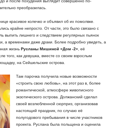
до и после похудения выглядит совершенно по-
ачительно преобразилась.
ице красивое колечко и объявил об их помолвке.
ись крайне непросто. От части, это было связано с
ль выпить лишнего и следствием регулярных пьянок
и, а временами даже драки. Более подробно увидеть, а
ичная жизнь
Русланы Мишиной «Дом -2»
, её
е того, как девушка, вместе со своим взрослым
лощадку, на Сейшельские острова.
Там парочка получила новые возможности
«строить свою любовь», на этот раз в, более
романтической, атмосфере живописного
экзотического острова. Должанский сделал
своей возлюбленной сюрприз, организовав
настоящий праздник, по случаю её
полугодового пребывания в числе участников
проекта. Руслана была польщена и оценила