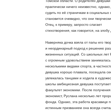
Томской области. О родителях девушки
практически ничего неизвестно, однако,
судить по её страничкам в социальных с
становится очевидно, что они творческ
Отец, к примеру, запросто слагает
стихотворения, как говорится, на злобу 
Наверняка дочка взяла от папы его тво
и неординарный подход к решению раз
жизненных ситуаций. Со школьных лет 
с огромным удовольствием занималась
несколькими видами спорта, в частност
девушка хорошо плавала, посещала сек
увлекалась танцами и ходила в художе
школы амбициозная девушка поступает 
факультет экономики. После получения
экономист, Руслана несколько лет прор
фонда. Однако, эта работа красавице п
истинным призванием она всегда счита