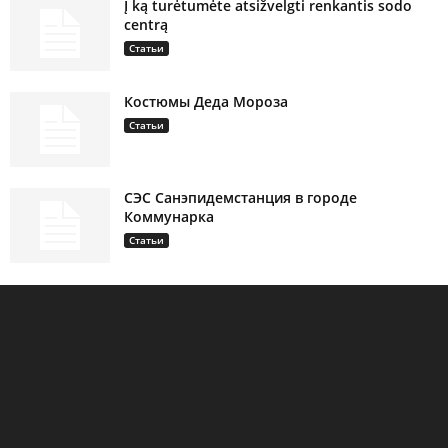
Į ką turėtumėte atsižvelgti renkantis sodo
centrą
Статьи
Костюмы Деда Мороза
Статьи
СЭС Санэпидемстанция в городе
Коммунарка
Статьи