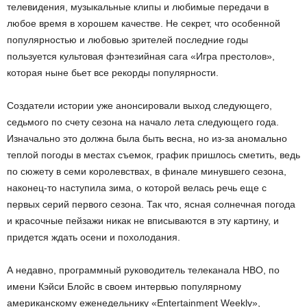
телевидения, музыкальные клипы и любимые передачи в
любое время в хорошем качестве. Не секрет, что особенной
популярностью и любовью зрителей последние годы
пользуется культовая фэнтезийная сага «Игра престолов»,
которая ныне бьет все рекорды популярности.
Создатели истории уже анонсировали выход следующего,
седьмого по счету сезона на начало лета следующего года.
Изначально это должна была быть весна, но из-за аномально
теплой погоды в местах съемок, график пришлось сметить, ведь
по сюжету в семи королевствах, в финале минувшего сезона,
наконец-то наступила зима, о которой велась речь еще с
первых серий первого сезона. Так что, ясная солнечная погода
и красочные пейзажи никак не вписываются в эту картину, и
придется ждать осени и похолодания.
А недавно, программный руководитель телеканала НВО, по
имени Кэйси Блойс в своем интервью популярному
американскому еженедельнику «Entertainment Weekly»,