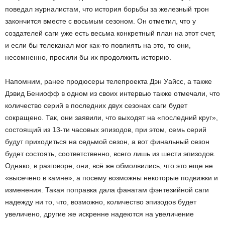
поведал журналистам, что история борьбы за железный трон
закончится вместе с восьмым сезоном. Он отметил, что у
создателей саги уже есть весьма конкретный план на этот счет,
и если бы телеканал мог как-то повлиять на это, то они,
несомненно, просили бы их продолжить историю.
Напомним, ранее продюсеры телепроекта Дэн Уайсс, а также
Дэвид Бениофф в одном из своих интервью также отмечали, что
количество серий в последних двух сезонах саги будет
сокращено. Так, они заявили, что выходят на «последний круг»,
состоящий из 13-ти часовых эпизодов, при этом, семь серий
будут приходиться на седьмой сезон, а вот финальный сезон
будет состоять, соответственно, всего лишь из шести эпизодов.
Однако, в разговоре, они, всё же обмолвились, что это еще не
«высечено в камне», а посему возможны некоторые подвижки и
изменения. Такая поправка дала фанатам фэнтезийной саги
надежду ни то, что, возможно, количество эпизодов будет
увеличено, другие же искренне надеются на увеличение