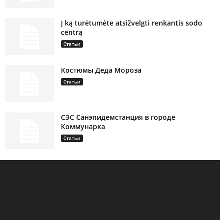
Į ką turėtumėte atsižvelgti renkantis sodo
centrą
Статьи
Костюмы Деда Мороза
Статьи
СЭС Санэпидемстанция в городе
Коммунарка
Статьи