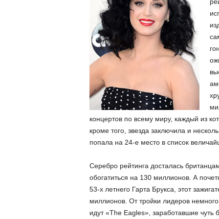
ре
ис
из
са
го
ож
вы
ам
хр
ми
концертов по всему миру, каждый из ко
кроме того, звезда заключила и нескол
попала на 24-е место в список величайш
Серебро рейтинга досталась британцам,
обогатиться на 130 миллионов. А почет
53-х летнего Гарта Брукса, этот зажиг
миллионов. От тройки лидеров немного
идут «The Eagles», заработавшие чуть 