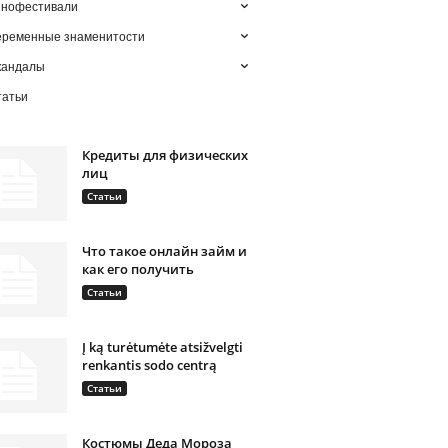
инофестивали
еременные знаменитости
кандалы
татьи
Кредиты для физических
лиц
Статьи
Что такое онлайн займ и
как его получить
Статьи
Į ką turėtumėte atsižvelgti
renkantis sodo centrą
Статьи
Костюмы Деда Мороза