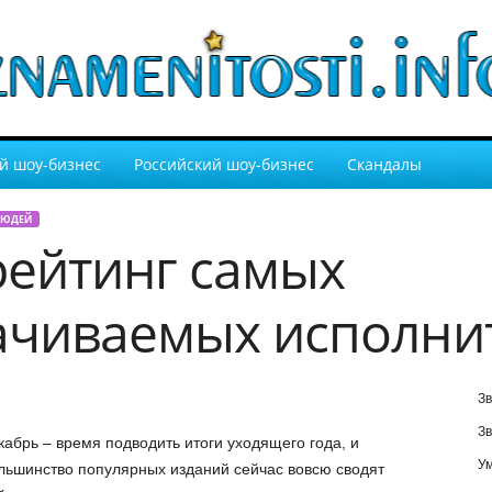
й шоу-бизнес
Российский шоу-бизнес
Скандалы
ЛЮДЕЙ
рейтинг самых
чиваемых исполнит
Зв
Зв
кабрь – время подводить итоги уходящего года, и
У
льшинство популярных изданий сейчас вовсю сводят