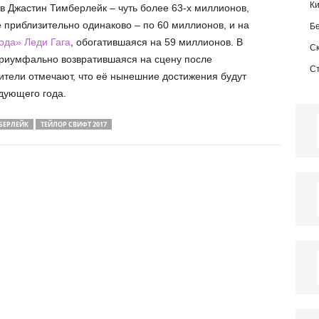
К
 Джастин Тимберлейк – чуть более 63-х миллионов,
 приблизительно одинаково – по 60 миллионов, и на
Б
ода» Леди Гага
, обогатившаяся на 59 миллионов. В
С
триумфально возвратившаяся на сцену после
С
ители отмечают, что её нынешние достижения будут
дующего года.
БЕРЛЕЙК
ТЕЙЛОР СВИФТ 2017