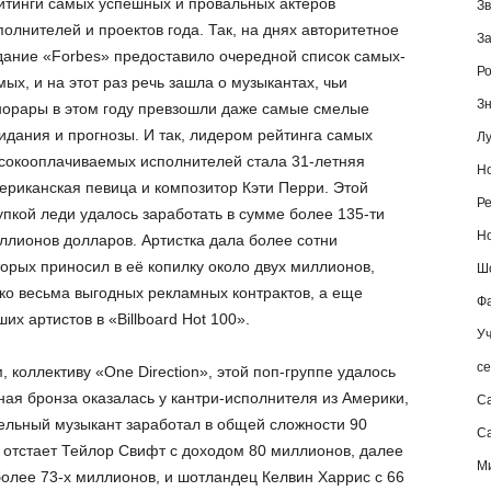
йтинги самых успешных и провальных актеров
Зв
полнителей и проектов года. Так, на днях авторитетное
За
дание «Forbes» предоставило очередной список самых-
Ро
мых, и на этот раз речь зашла о музыкантах, чьи
Зн
норары в этом году превзошли даже самые смелые
идания и прогнозы. И так, лидером рейтинга самых
Лу
сокооплачиваемых исполнителей стала 31-летняя
Но
ериканская певица и композитор Кэти Перри. Этой
Ре
упкой леди удалось заработать в сумме более 135-ти
Но
ллионов долларов. Артистка дала более сотни
торых приносил в её копилку около двух миллионов,
Шо
ько весьма выгодных рекламных контрактов, а еще
Фа
их артистов в «Billboard Hot 100».
Уч
се
 коллективу «One Direction», этой поп-группе удалось
ная бронза оказалась у кантри-исполнителя из Америки,
С
ательный музыкант заработал в общей сложности 90
Са
 отстает Тейлор Свифт с доходом 80 миллионов, далее
М
более 73-х миллионов, и шотландец Келвин Харрис с 66