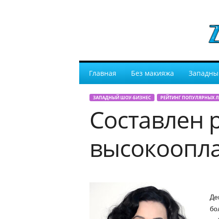
Главная
Без макияжа
Западны
ЗАПАДНЫЙ ШОУ-БИЗНЕС
РЕЙТИНГ ПОПУЛЯРНЫХ 
Составлен 
высокоопла
Де
бо