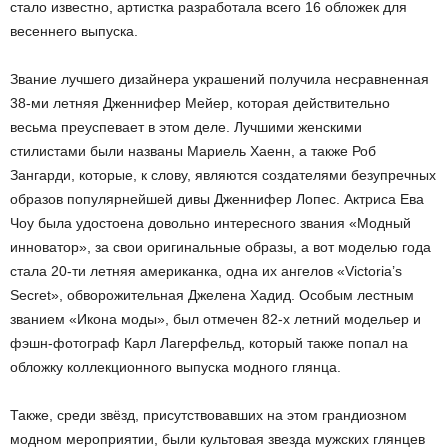
стало известно, артистка разработала всего 16 обложек для
весеннего выпуска.
Звание лучшего дизайнера украшений получила несравненная
38-ми летняя Дженнифер Мейер, которая действительно
весьма преуспевает в этом деле. Лучшими женскими
стилистами были названы Мариель Хаенн, а также Роб
Зангарди, которые, к слову, являются создателями безупречных
образов популярнейшей дивы Дженнифер Лопес. Актриса Ева
Чоу была удостоена довольно интересного звания «Модный
инноватор», за свои оригинальные образы, а вот моделью года
стала 20-ти летняя американка, одна их ангелов «Victoria’s
Secret», обворожительная Джелена Хадид. Особым лестным
званием «Икона моды», был отмечен 82-х летний модельер и
фэшн-фотограф Карл Лагерфельд, который также попал на
обложку коллекционного выпуска модного глянца.
Также, среди звёзд, присутствовавших на этом грандиозном
модном мероприятии, были культовая звезда мужских глянцев