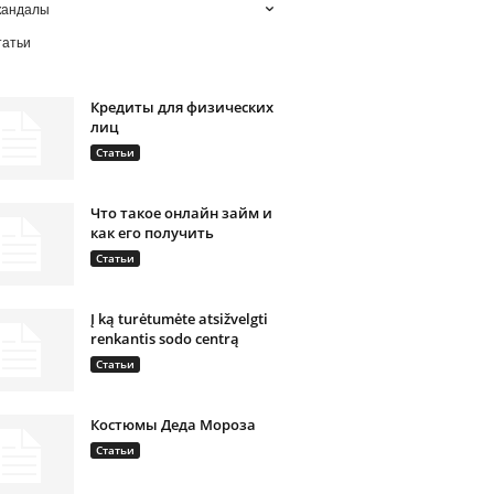
кандалы
татьи
Кредиты для физических
лиц
Статьи
Что такое онлайн займ и
как его получить
Статьи
Į ką turėtumėte atsižvelgti
renkantis sodo centrą
Статьи
Костюмы Деда Мороза
Статьи