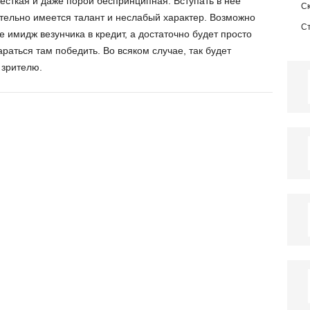
есткая и даже порой беспринципная. Вступать в нее
С
ительно имеется талант и неслабый характер. Возможно
С
е имидж везунчика в кредит, а достаточно будет просто
араться там победить. Во всяком случае, так будет
 зрителю.