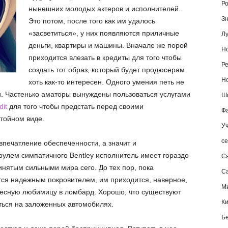
Ро
нынешних молодых актеров и исполнителей.
Зн
Это потом, после того как им удалось
«засветиться», у них появляются приличные
Лу
деньги, квартиры и машины. Вначале же порой
Но
приходится влезать в кредиты для того чтобы
Ре
создать тот образ, который будет продюсерам
Но
хоть как-то интересен. Одного умения петь не
ли. Частенько аматоры вынуждены пользоваться услугами
Шо
it
для того чтобы предстать перед своими
Фа
тойном виде.
Уч
се
впечатление обеспеченности, а значит и
рулем симпатичного Bentley исполнитель имеет гораздо
С
ятым сильными мира сего. До тех пор, пока
Са
ся надежным покровителем, им приходится, наверное,
М
лесную любимицу в ломбард. Хорошо, что существуют
К
ться на заложенных автомобилях.
Б