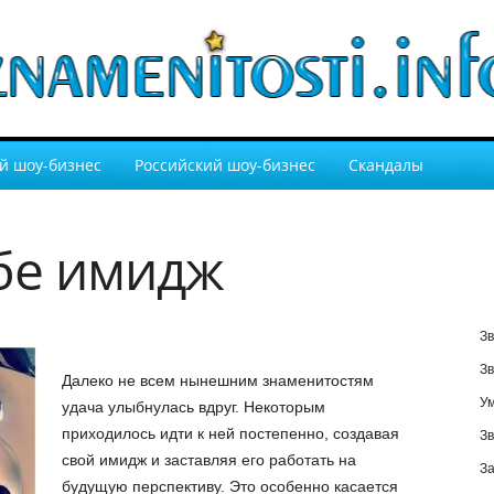
й шоу-бизнес
Российский шоу-бизнес
Скандалы
бе имидж
Зв
Зв
Далеко не всем нынешним знаменитостям
У
удача улыбнулась вдруг. Некоторым
приходилось идти к ней постепенно, создавая
Зв
свой имидж и заставляя его работать на
За
будущую перспективу. Это особенно касается