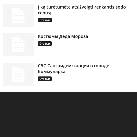
Į ką turėtumėte atsižvelgti renkantis sodo
centrą
Статьи
Костюмы Деда Мороза
Статьи
СЭС Санэпидемстанция в городе
Коммунарка
Статьи