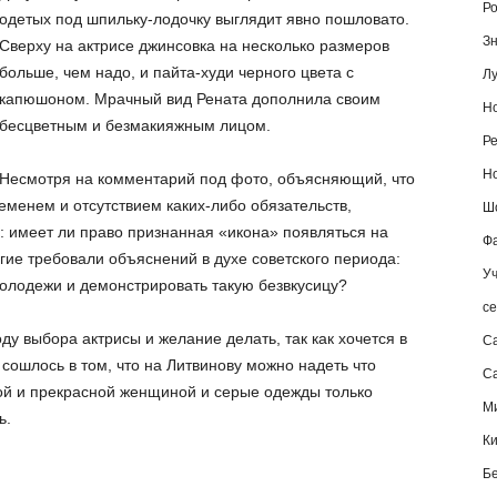
Ро
одетых под шпильку-лодочку выглядит явно пошловато.
Зн
Сверху на актрисе джинсовка на несколько размеров
больше, чем надо, и пайта-худи черного цвета с
Лу
капюшоном. Мрачный вид Рената дополнила своим
Но
бесцветным и безмакияжным лицом.
Ре
Но
Несмотря на комментарий под фото, объясняющий, что
менем и отсутствием каких-либо обязательств,
Шо
 имеет ли право признанная «икона» появляться на
Фа
гие требовали объяснений в духе советского периода:
Уч
олодежи и демонстрировать такую безвкусицу?
се
у выбора актрисы и желание делать, так как хочется в
С
сошлось в том, что на Литвинову можно надеть что
Са
ной и прекрасной женщиной и серые одежды только
М
ь.
К
Б