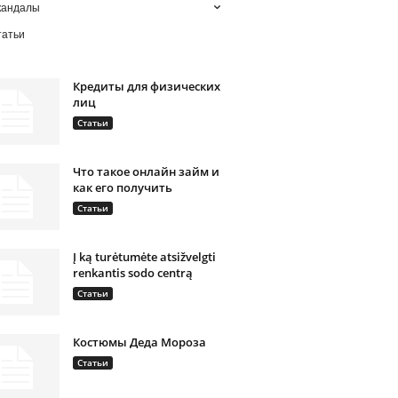
кандалы
татьи
Кредиты для физических
лиц
Статьи
Что такое онлайн займ и
как его получить
Статьи
Į ką turėtumėte atsižvelgti
renkantis sodo centrą
Статьи
Костюмы Деда Мороза
Статьи