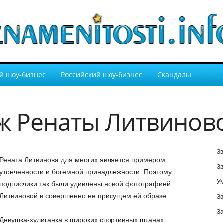
й шоу-бизнес
Российский шоу-бизнес
Скандалы
ж Ренаты Литвинов
Зв
Рената Литвинова для многих является примером
Зв
утонченности и богемной принадлежности. Поэтому
У
подписчики так были удивлены новой фотографией
Литвиновой в совершенно не присущем ей образе.
Зв
За
Девушка-хулиганка в широких спортивных штанах,