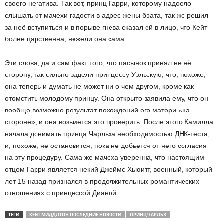
своего негатива. Так вот, принц Гарри, которому надоело
слышать от мачехи гадости в адрес жены брата, так же решил
за неё вступиться и в порыве гнева сказал ей в лицо, что Кейт
более царственна, нежели она сама.
Эти слова, да и сам факт того, что пасынок принял не её
сторону, так сильно задели принцессу Уэльскую, что, похоже,
она теперь и думать не может ни о чем другом, кроме как
отомстить молодому принцу. Она открыто заявила ему, что он
вообще возможно результат похождений его матери «на
стороне», и она возьмется это проверить. После этого Камилла
начала донимать принца Чарльза необходимостью ДНК-теста,
и, похоже, не остановится, пока не добьется от него согласия
на эту процедуру. Сама же мачеха уверенна, что настоящим
отцом Гарри является некий Джеймс Хьюитт, военный, который
лет 15 назад признался в продолжительных романтических
отношениях с принцессой Дианой.
ТЕГИ
КЕЙТ МИДДЛТОН ПОСЛЕДНИЕ НОВОСТИ
ПРИНЦ ЧАРЛЬЗ