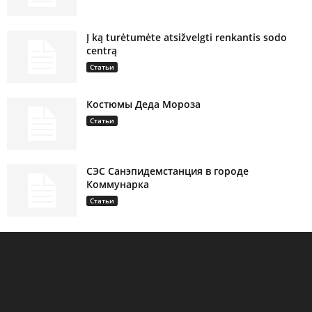
Į ką turėtumėte atsižvelgti renkantis sodo
centrą
Статьи
Костюмы Деда Мороза
Статьи
СЭС Санэпидемстанция в городе
Коммунарка
Статьи