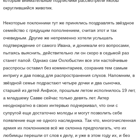
которым внимательные подписчики рассмотрели якобы
округлившийся животик.
Некоторые поклонники тут же принялись поздравлять звёздное
семейство с грядущим пополнением, считая этот и так
очевидным. Другие же непременно хотели услышать
подтверждение от самого Ивана, и донимали его вопросами,
пытаясь выяснить, действительно ли он скоро в седьмой раз
станет папой. Однако сам Охлобыстин все эти настойчивые
расспросы оставил без комментариев, сохранив тем самым
интригу и дав повод для распространения слухов. Напомним, в
звёздной семье подрастают четыре дочки и два сыночка,
старшей из детей Анфисе, прошлым летом исполнилось 19 лет,
а младшему Савве сейчас только девять лет. Актер
неоднократно в своих интервью подчеркивал, что они с
супругой еще достаточно молоды и могут позволить себе
появление еще не одного наследника. Так что, многочисленная
армия их поклонников всё же склонна предполагать, что их
любимцы перешли от слов к делу, и уже в этом году их, и без