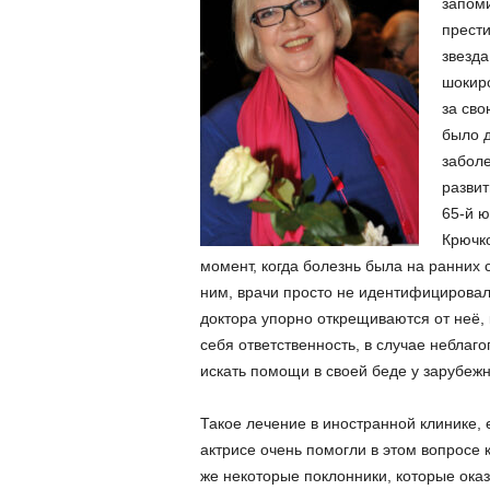
запоми
прест
звезда
шокиро
за сво
было д
заболе
развит
65-й ю
Крючко
момент, когда болезнь была на ранних 
ним, врачи просто не идентифицировал
доктора упорно открещиваются от неё, 
себя ответственность, в случае неблаг
искать помощи в своей беде у зарубеж
Такое лечение в иностранной клинике,
актрисе очень помогли в этом вопросе 
же некоторые поклонники, которые оказ