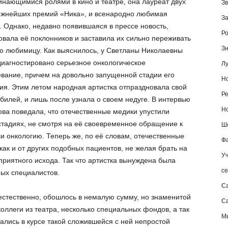
нающимися ролями в кино и театре, она лауреат двух
Зв
ижнейших премий «Ника», и всенародно любимая
За
. Однако, недавно появившаяся в прессе новость,
Ро
вала её поклонников и заставила их сильно переживать
Зн
ю любимицу. Как выяснилось, у Светланы Николаевны
иагностировано серьезное онкологическое
Лу
вание, причем на довольно запущенной стадии его
Но
ия. Этим летом народная артистка отпраздновала свой
Ре
билей, и лишь после узнала о своем недуге. В интервью
Но
ва поведала, что отечественные медики упустили
стадиях, не смотря на её своевременное обращение к
Шо
и онкологию. Теперь же, по её словам, отечественные
Фа
как и от других подобных пациентов, не желая брать на
Уч
оприятного исхода. Так что артистка вынуждена была
се
ных специалистов.
С
 естественно, обошлось в немалую сумму, но знаменитой
Са
коллеги из театра, несколько специальных фондов, а так
М
ались в курсе такой сложившейся с ней непростой