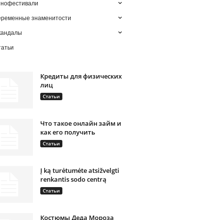
инофестивали
еременные знаменитости
кандалы
татьи
Кредиты для физических
лиц
Статьи
Что такое онлайн займ и
как его получить
Статьи
Į ką turėtumėte atsižvelgti
renkantis sodo centrą
Статьи
Костюмы Деда Мороза