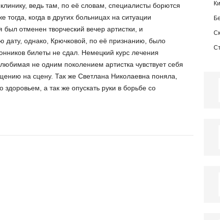
К
клинику, ведь там, по её словам, специалисты борются
е тогда, когда в других больницах на ситуации
Б
я был отменен творческий вечер артистки, и
С
 дату, однако, Крючковой, по её признанию, было
С
клонников билеты не сдал. Немецкий курс лечения
 любимая не одним поколением артистка чувствует себя
ащению на сцену. Так же Светлана Николаевна поняла,
 здоровьем, а так же опускать руки в борьбе со