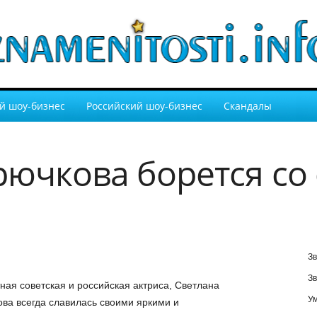
й шоу-бизнес
Российский шоу-бизнес
Скандалы
рючкова борется со
Зв
Зв
ная советская и российская актриса, Светлана
У
ва всегда славилась своими яркими и