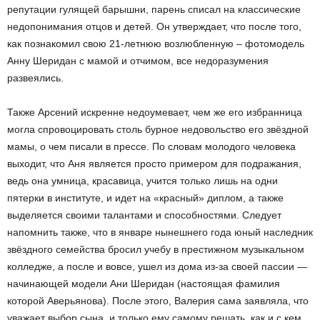
репутации гулящей барышни, парень списал на классические
недопонимания отцов и детей. Он утверждает, что после того,
как познакомил свою 21-летнюю возлюбленную – фотомодель
Анну Шеридан с мамой и отчимом, все недоразумения
развеялись.
Также Арсений искренне недоумевает, чем же его избранница
могла спровоцировать столь бурное недовольство его звёздной
мамы, о чем писали в прессе. По словам молодого человека
выходит, что Аня является просто примером для подражания,
ведь она умница, красавица, учится только лишь на одни
пятерки в институте, и идет на «красный» диплом, а также
выделяется своими талантами и способностями. Следует
напомнить также, что в январе нынешнего года юный наследник
звёздного семейства бросил учебу в престижном музыкальном
колледже, а после и вовсе, ушел из дома из-за своей пассии —
начинающей модели Ани Шеридан (настоящая фамилия
которой Аверьянова). После этого, Валерия сама заявляла, что
уважает выбор сына, и только ему самому решать, как и с кем