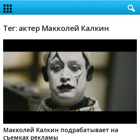
Тег: актер Макколей Калкин
Макколей Калкин подрабатывает на
съемках рекламы