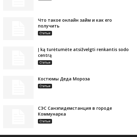
Что такое онлайн займ и как его
получить
Статьи
Į ką turėtumėte atsižvelgti renkantis sodo
centrą
Статьи
Костюмы Деда Мороза
Статьи
СЭС Санэпидемстанция в городе
Коммунарка
Статьи