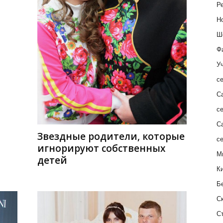
Ре
Н
Ш
Ф
Уч
с
С
с
С
Звездные родители, которые
с
игнорируют собственных
М
детей
К
Б
С
С