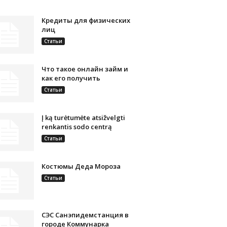
Кредиты для физических
лиц
Статьи
Что такое онлайн займ и
как его получить
Статьи
Į ką turėtumėte atsižvelgti
renkantis sodo centrą
Статьи
Костюмы Деда Мороза
Статьи
СЭС Санэпидемстанция в
городе Коммунарка