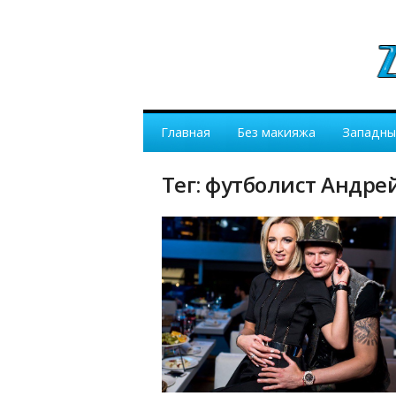
Главная
Без макияжа
Западны
Тег: футболист Андр