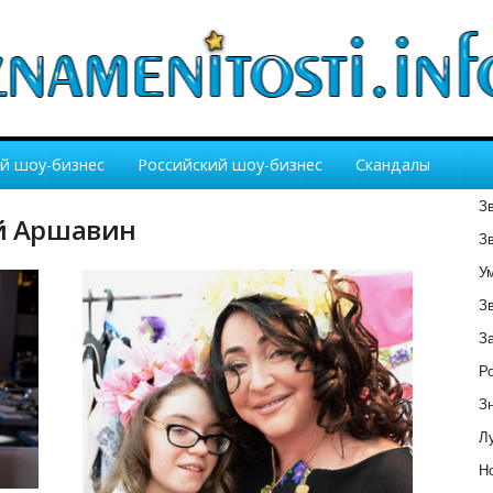
й шоу-бизнес
Российский шоу-бизнес
Скандалы
З
ей Аршавин
З
У
З
З
Р
З
Лу
Но