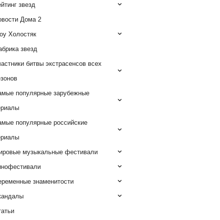
йтинг звезд
овости Дома 2
оу Холостяк
абрика звезд
астники битвы экстрасенсов всех
езонов
амые популярные зарубежные
ериалы
амые популярные российские
ериалы
ировые музыкальные фестивали
инофестивали
еременные знаменитости
кандалы
татьи