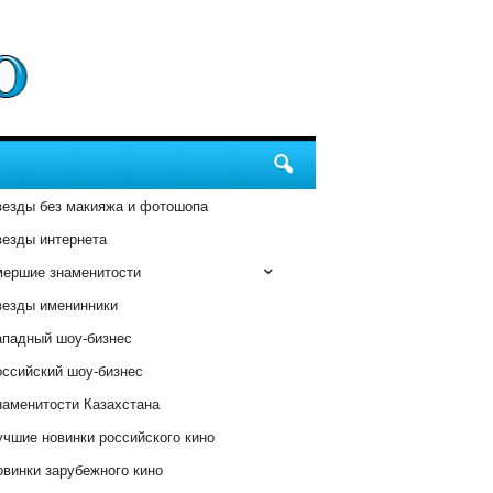
везды без макияжа и фотошопа
везды интернета
мершие знаменитости
везды именинники
ападный шоу-бизнес
оссийский шоу-бизнес
наменитости Казахстана
чшие новинки российского кино
винки зарубежного кино