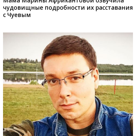
Мама Марины Африкантовой озвучила
чудовищные подробности их расставания
с Чуевым