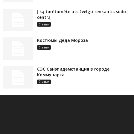
Į ką turėtumėte atsižvelgti renkantis sodo
centrą
Статьи
Костюмы Деда Мороза
Статьи
СЭС Санэпидемстанция в городе
Коммунарка
Статьи