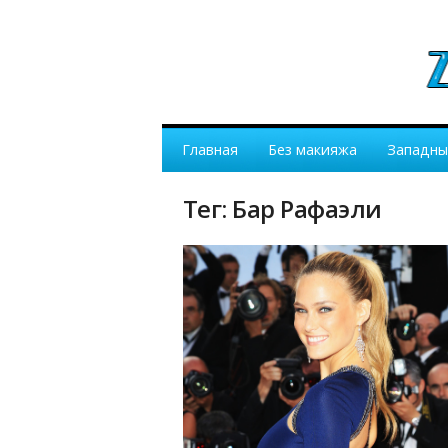
Главная
Без макияжа
Западны
Тег: Бар Рафаэли