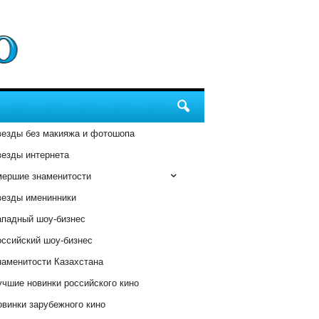
везды без макияжа и фотошопа
везды интернета
мершие знаменитости
везды именинники
ападный шоу-бизнес
оссийский шоу-бизнес
наменитости Казахстана
чшие новинки российского кино
винки зарубежного кино