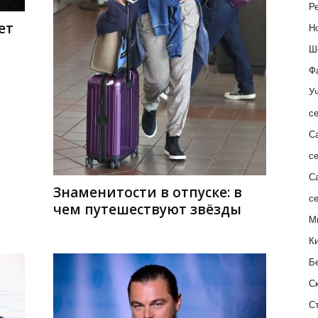
Ре
ет
Н
Ш
Ф
Уч
с
С
с
С
Знаменитости в отпуске: в
с
чем путешествуют звёзды
М
К
Б
С
С