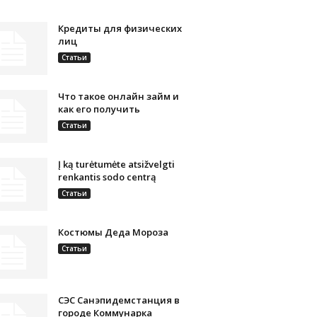
Кредиты для физических
лиц
Статьи
Что такое онлайн займ и
как его получить
Статьи
Į ką turėtumėte atsižvelgti
renkantis sodo centrą
Статьи
Костюмы Деда Мороза
Статьи
СЭС Санэпидемстанция в
городе Коммунарка