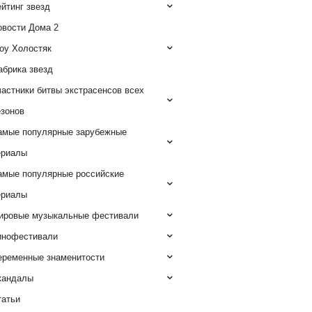
йтинг звезд
овости Дома 2
оу Холостяк
абрика звезд
астники битвы экстрасенсов всех
езонов
амые популярные зарубежные
ериалы
амые популярные российские
ериалы
ировые музыкальные фестивали
инофестивали
еременные знаменитости
кандалы
татьи